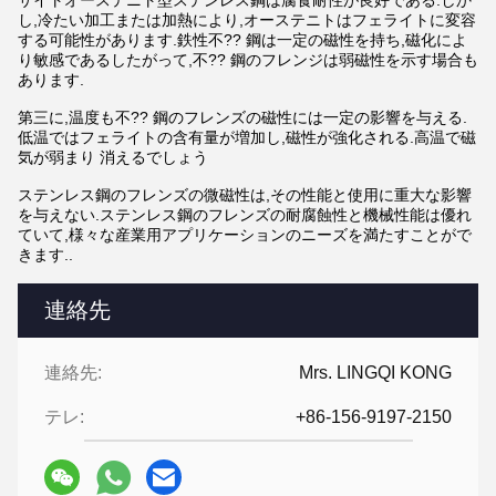
サイトオーステニト型ステンレス鋼は腐食耐性が良好である.しか
し,冷たい加工または加熱により,オーステニトはフェライトに変容
する可能性があります.鉄性不?? 鋼は一定の磁性を持ち,磁化によ
り敏感であるしたがって,不?? 鋼のフレンジは弱磁性を示す場合も
あります.
第三に,温度も不?? 鋼のフレンズの磁性には一定の影響を与える.
低温ではフェライトの含有量が増加し,磁性が強化される.高温で磁
気が弱まり 消えるでしょう
ステンレス鋼のフレンズの微磁性は,その性能と使用に重大な影響
を与えない.ステンレス鋼のフレンズの耐腐蝕性と機械性能は優れ
ていて,様々な産業用アプリケーションのニーズを満たすことがで
きます..
連絡先
連絡先:
Mrs. LINGQI KONG
テレ:
+86-156-9197-2150