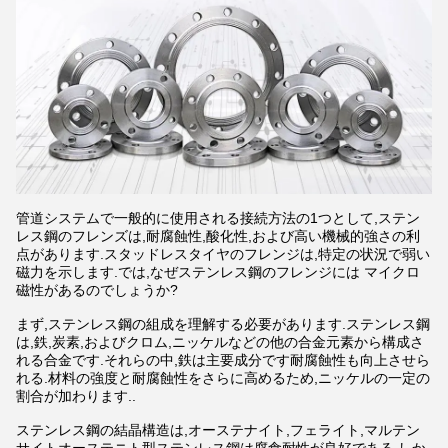
管道システムで一般的に使用される接続方法の1つとして,ステン
レス鋼のフレンズは,耐腐蝕性,酸化性,および高い機械的強さの利
点があります.スタッドレスタイヤのフレンジは,特定の状況で弱い
磁力を示します.では,なぜステンレス鋼のフレンジには マイクロ
磁性があるのでしょうか?
まず,ステンレス鋼の組成を理解する必要があります.ステンレス鋼
は,鉄,炭素,およびクロム,ニッケルなどの他の合金元素から構成さ
れる合金です.それらの中,鉄は主要成分です耐腐蝕性も向上させら
れる.材料の強度と耐腐蝕性をさらに高めるため,ニッケルの一定の
割合が加わります..
ステンレス鋼の結晶構造は,オーステナイト,フェライト,マルテン