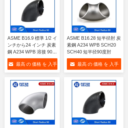
ASME B16.9 標準 1/2 イ
ASME B16.28 短半径肘 炭
ンチから24 インチ 炭素
素鋼 A234 WPB SCH20
鋼 A234 WPB 溶接 90
SCH40 短半径90度肘
度 短半径肘 SCH 40
最高 の 価格 を 入手
最高 の 価格 を 入手
する
する