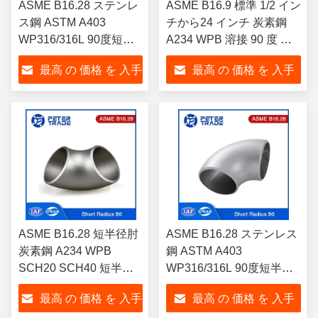
ASME B16.28 ステンレ
ASME B16.9 標準 1/2 イン
ス鋼 ASTM A403
チから24 インチ 炭素鋼
WP316/316L 90度短半
A234 WPB 溶接 90 度 短
径肘
半径肘 SCH 40
最高 の 価格 を 入手
最高 の 価格 を 入手
する
する
ASME B16.28 短半径肘
ASME B16.28 ステンレス
炭素鋼 A234 WPB
鋼 ASTM A403
SCH20 SCH40 短半径
WP316/316L 90度短半径
90度肘
肘
最高 の 価格 を 入手
最高 の 価格 を 入手