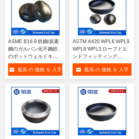
ASME B16.9 鉄鋼/炭素
ASTM A420 WPL6 WPL9
鋼のガルバン化不鋼鉄
WPL8 WPL3 ローブドエ
のボットウェルドキャ
ンドフィッティング
ップ DN15-DN1200
ASME B16.9 パイプ接続
最高 の 価格 を 入手
最高 の 価格 を 入手
Sch10 Sch20 Sch30 消
のための炭素鋼のバット
防システム
ウェルドエンドキャップ
する
する