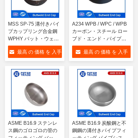
MSS SP-75 溝付きパイ
A234 WPB / WPC / WPB
プカップリング合金鋼
カーボン・スチール ロー
WPHY バット・ウェル
ブド・エンド・パイプ・
ドパイプキャップ NPS
フィッティング 1/2'から
最高 の 価格 を 入手
最高 の 価格 を 入手
15 - NPS 60 漬け
48'のボットウェルド・エ
ンド・キャップ
する
する
ASME B16.9 ステンレ
ASME B16.9 炭酸鋼と不
ス鋼のゴロゴロの管の
鋼鋼の溝付きパイプフィ
フィッティング バット
ッティング パイプシステ