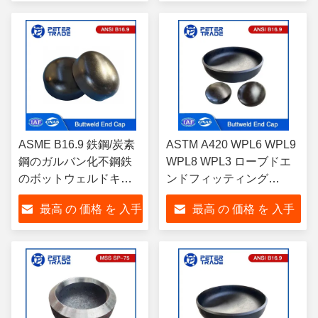
WP304 ゴロゴロの管の
する
する
接続
ASME B16.9 鉄鋼/炭素
ASTM A420 WPL6 WPL9
鋼のガルバン化不鋼鉄
WPL8 WPL3 ローブドエ
のボットウェルドキャ
ンドフィッティング
ップ DN15-DN1200
ASME B16.9 パイプ接続
最高 の 価格 を 入手
最高 の 価格 を 入手
Sch10 Sch20 Sch30 消
のための炭素鋼のバット
防システム
ウェルドエンドキャップ
する
する