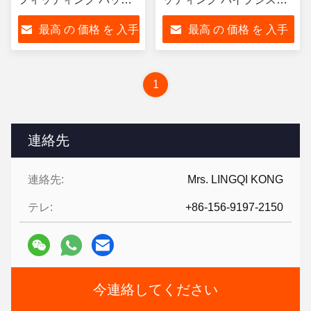
ウェルド・エンド・キ
ムのためのButtweld端キャ
最高 の 価格 を 入手
最高 の 価格 を 入手
ャップ ASTM A403
ップ SCH5〜SCH160v
WP304 ゴロゴロの管の
する
する
接続
1
連絡先
連絡先:
Mrs. LINGQI KONG
テレ:
+86-156-9197-2150
今連絡してください