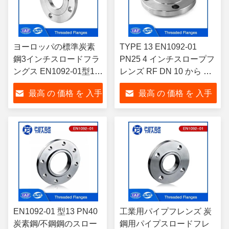
ヨーロッパの標準炭素
TYPE 13 EN1092-01
鋼3インチスロードフラ
PN25 4 インチスロープフ
ングス EN1092-01型13
レンズ RF DN 10 から DN
PN10 配管/HVAC用
600 炭素鋼フレンズ
最高 の 価格 を 入手
最高 の 価格 を 入手
A105/Q235/A350
LF2/A420
する
する
EN1092-01 型13 PN40
工業用パイプフレンズ 炭
炭素鋼/不鋼鋼のスロー
鋼用パイプスロードフレ