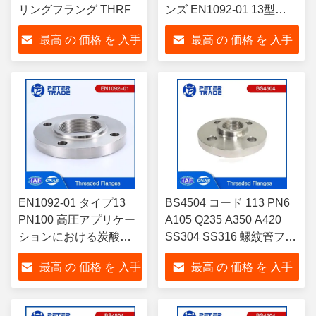
リングフラング THRF
ンズ EN1092-01 13型
PN63 石油・ガス産業用
最高 の 価格 を 入手
最高 の 価格 を 入手
する
する
EN1092-01 タイプ13
BS4504 コード 113 PN6
PN100 高圧アプリケー
A105 Q235 A350 A420
ションにおける炭酸鋼
SS304 SS316 螺紋管フレ
の高面スロードフラン
ンズ DN 10 - DN 2000 化
最高 の 価格 を 入手
最高 の 価格 を 入手
グス
学工業用
する
する