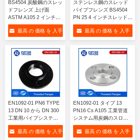
BS4504 炭酸鋼のスレッ
ステンレス鋼のスレッド
ドフレンズ 上げ面
パイプフレンズ BS4504
ASTM A105 2 インチス
PN 25 4 インチスレッドフ
レッドパイプフレンズ
レンズ 水/電力産業用
最高 の 価格 を 入手
最高 の 価格 を 入手
PN 40 石油・ガス産業
304/314/316
用
する
する
EN1092-01 PN6 TYPE
EN1092-01 タイプ 13
13 DN 10 から DN 300
PN16 Cs A105 工業管道
工業用パイプシステム
システム用炭鋼のスロー
のTHRF
リングフラングス THRF
最高 の 価格 を 入手
最高 の 価格 を 入手
上げ面/平面