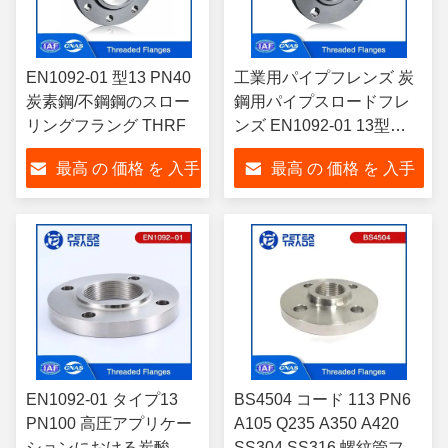
EN1092-01 型13 PN40
工業用パイプフレンズ 炭
炭素鋼/不鋼鋼のスロー
鋼用パイプスロードフレ
リングフラング THRF
ンズ EN1092-01 13型
PN63 石油・ガス産業用
最高 の 価格 を 入手
最高 の 価格 を 入手
する
する
EN1092-01 タイプ13
BS4504 コード 113 PN6
PN100 高圧アプリケー
A105 Q235 A350 A420
ションにおける炭酸鋼
SS304 SS316 螺紋管フレ