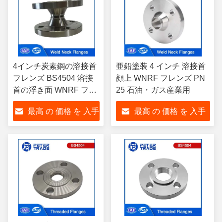
4インチ炭素鋼の溶接首
亜鉛塗装 4 インチ 溶接首
フレンズ BS4504 溶接
顔上 WNRF フレンズ PN
首の浮き面 WNRF フレ
25 石油・ガス産業用
ンズ PN 25 コード111
最高 の 価格 を 入手
最高 の 価格 を 入手
石油・ガス産業用
する
する