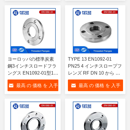
する
する
ヨーロッパの標準炭素
TYPE 13 EN1092-01
鋼3インチスロードフラ
PN25 4 インチスロープフ
ングス EN1092-01型13
レンズ RF DN 10 から DN
PN10 配管/HVAC用
600 炭素鋼フレンズ
最高 の 価格 を 入手
最高 の 価格 を 入手
A105/Q235/A350
LF2/A420
する
する