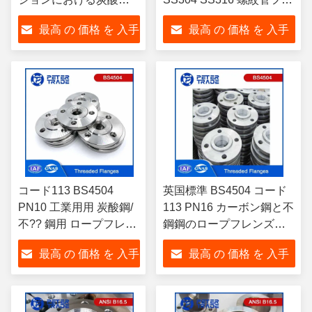
の高面スロードフラン
ンズ DN 10 - DN 2000 化
最高 の 価格 を 入手
最高 の 価格 を 入手
グス
学工業用
する
する
コード113 BS4504
英国標準 BS4504 コード
PN10 工業用用 炭酸鋼/
113 PN16 カーボン鋼と不
不?? 鋼用 ロープフレン
鋼鋼のロープフレンズ
ズ DN10~DN3000
THRF
最高 の 価格 を 入手
最高 の 価格 を 入手
する
する