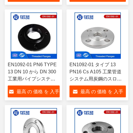
用
する
する
EN1092-01 PN6 TYPE
EN1092-01 タイプ 13
13 DN 10 から DN 300
PN16 Cs A105 工業管道
工業用パイプシステム
システム用炭鋼のスロー
のTHRF
リングフラングス THRF
最高 の 価格 を 入手
最高 の 価格 を 入手
上げ面/平面
する
する