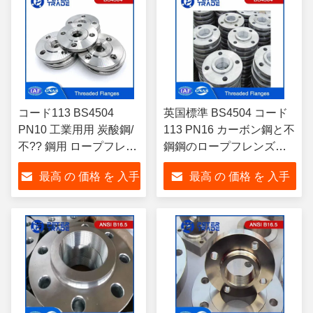
コード113 BS4504
英国標準 BS4504 コード
PN10 工業用用 炭酸鋼/
113 PN16 カーボン鋼と不
不?? 鋼用 ロープフレン
鋼鋼のロープフレンズ
ズ DN10~DN3000
THRF
最高 の 価格 を 入手
最高 の 価格 を 入手
する
する