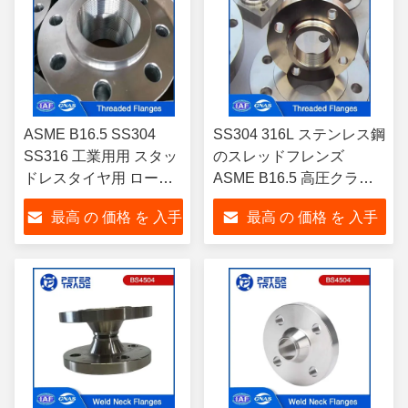
ASME B16.5 SS304
SS304 316L ステンレス鋼
SS316 工業用用 スタッ
のスレッドフレンズ
ドレスタイヤ用 ロープ
ASME B16.5 高圧クラス
付き フレンズ
1500LB 1/2' から 24' イン
最高 の 価格 を 入手
最高 の 価格 を 入手
チ
する
する