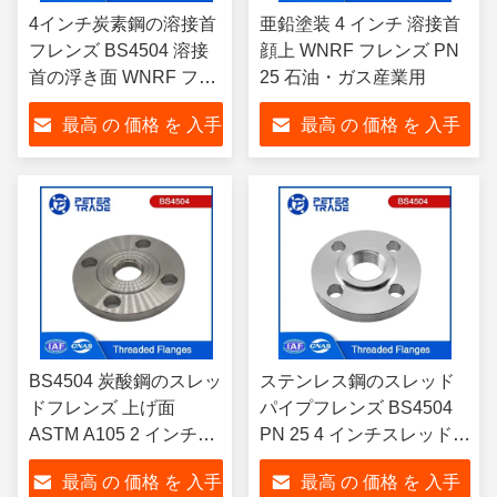
4インチ炭素鋼の溶接首
亜鉛塗装 4 インチ 溶接首
フレンズ BS4504 溶接
顔上 WNRF フレンズ PN
首の浮き面 WNRF フレ
25 石油・ガス産業用
ンズ PN 25 コード111
最高 の 価格 を 入手
最高 の 価格 を 入手
石油・ガス産業用
する
する
BS4504 炭酸鋼のスレッ
ステンレス鋼のスレッド
ドフレンズ 上げ面
パイプフレンズ BS4504
ASTM A105 2 インチス
PN 25 4 インチスレッドフ
レッドパイプフレンズ
レンズ 水/電力産業用
最高 の 価格 を 入手
最高 の 価格 を 入手
PN 40 石油・ガス産業
304/314/316