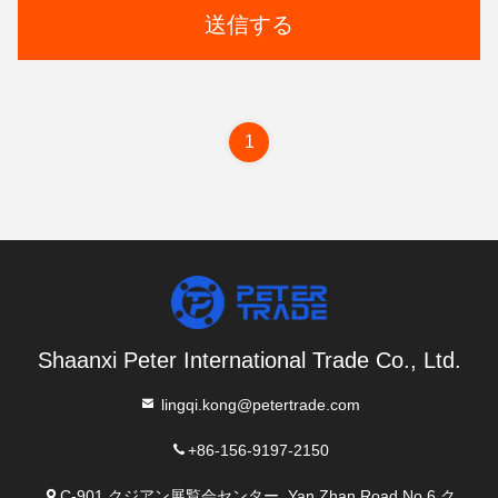
送信する
1
Shaanxi Peter International Trade Co., Ltd.
lingqi.kong@petertrade.com
+86-156-9197-2150
C-901,クジアン展覧会センター, Yan Zhan Road No.6,ク