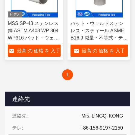
ビデオ
MSS SP-43 ステンレス
バット・ウェルドステン
鋼 ASTM A403 WP 304
レス・スティール ASME
WP316 バット・ウェル
B16.9 減量・不等式・ティ
ド 縮小テーズ 不等式テ
SCH5S-SCHXXS ASTM
最高 の 価格 を 入手
最高 の 価格 を 入手
ーズ
WP304 WP316
する
する
1
連絡先
連絡先:
Mrs. LINGQI KONG
テレ:
+86-156-9197-2150