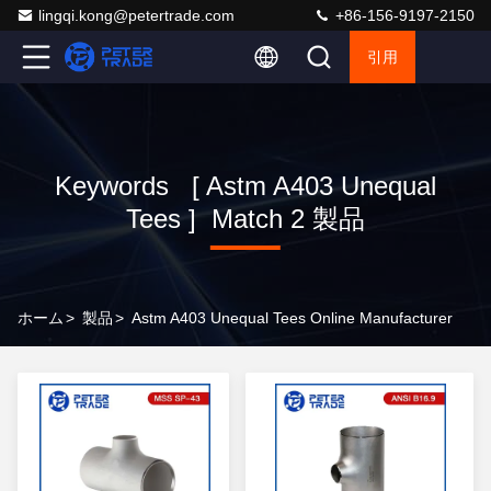
lingqi.kong@petertrade.com
+86-156-9197-2150
引用
Keywords [ Astm A403 Unequal
Tees ] Match 2 製品
ホーム
>
製品
>
Astm A403 Unequal Tees Online Manufacturer