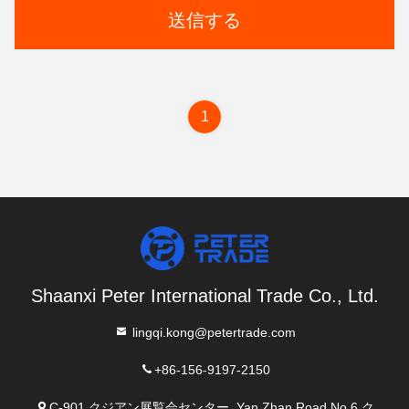
送信する
1
Shaanxi Peter International Trade Co., Ltd.
lingqi.kong@petertrade.com
+86-156-9197-2150
C-901,クジアン展覧会センター, Yan Zhan Road No.6,ク