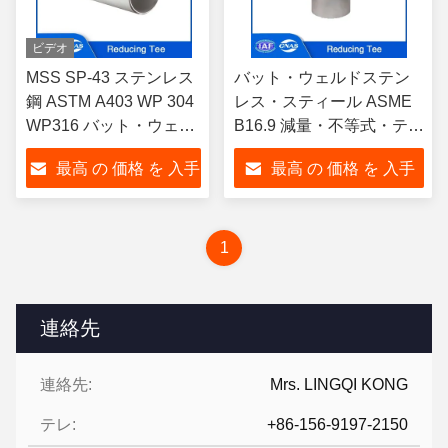
ビデオ
MSS SP-43 ステンレス
バット・ウェルドステン
鋼 ASTM A403 WP 304
レス・スティール ASME
WP316 バット・ウェル
B16.9 減量・不等式・ティ
ド 縮小テーズ 不等式テ
SCH5S-SCHXXS ASTM
最高 の 価格 を 入手
最高 の 価格 を 入手
ーズ
WP304 WP316
する
する
1
連絡先
連絡先:
Mrs. LINGQI KONG
テレ:
+86-156-9197-2150