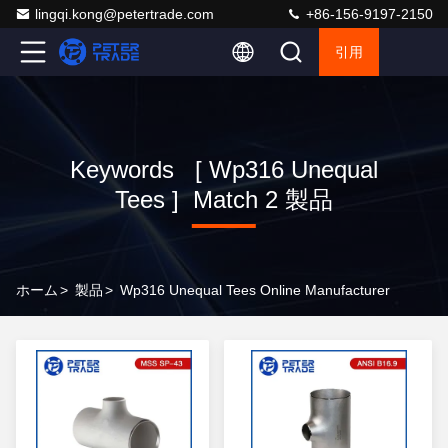
lingqi.kong@petertrade.com
+86-156-9197-2150
引用
Keywords [ Wp316 Unequal
Tees ] Match 2 製品
ホーム
>
製品
>
Wp316 Unequal Tees Online Manufacturer