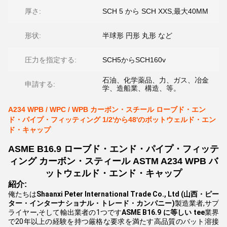
厚さ:
SCH 5 から SCH XXS,最大40MM
形状:
半球形 円形 丸形 など
圧力を指定する:
SCH5からSCH160v
石油、化学薬品、力、ガス、冶金
申請する:
学、造船業、構造、等。
A234 WPB / WPC / WPB カーボン・スチール ローブド・エン
ド・パイプ・フィッティング 1/2'から48'のボットウェルド・エン
ド・キャップ
ASME B16.9 ローブド・エンド・パイプ・フィッテ
ィング カーボン・スティール ASTM A234 WPB バ
ットウェルド・エンド・キャップ
紹介:
俺たちは
Shaanxi Peter International Trade Co., Ltd (山西・ピー
ター・インターナショナル・トレード・カンパニー)
製造業者,サプ
ライヤー,そして輸出業者の1つです
ASME B16.9 に等しい tee
業界
で20年以上の経験を持つ厳格な要求を満たす高品質のバット溶接