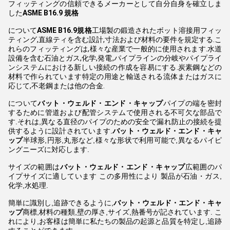
フィッティングの信頼できるメーカーとして自分自身を確立しま
した
ASME B16.9 規格
について
ASME B16.9規格
工場製の鍛造されたボット溶接用フィッ
ティング,直線ティを含む設計,寸法および材料の要件を規定する.こ
れらのフィッティングは,様々な産業で一般的に使用されます.水道
設備を含む石油とガス,化学,発電,パイプラインの分岐やパイプライ
ンシステムにおける新しい接続の作成を容易にする.炭素鋼などの
材料で作られています特定の用途と輸送される流体またはガスに
応じて,不老鋼または他の合金.
について
バット・ウェルド・エンド・キャップ
パイプの端を密封
するために管道および配管システムで使用される不可欠な部品で
す.それは,異なる直径のパイプのための安全で漏れ防止の接続を提
供するように設計されています.
バット・ウェルド・エンド・キャ
ップ
半球形,円形,丸形など,様々な形状で利用可能で,異なるパイピ
ングニーズに対応します.
サイズの範囲は
バット・ウェルド・エンド・キャップ
広範囲のパ
イプサイズに適しています この多用性により 製品が石油・ガス,
化学,水処理.
簡単に識別し,追跡できるように,
バット・ウェルド・エンド・キャ
ップ
商標,材料の種類,壁の厚さ,サイズ,熱番号が記されています. こ
れにより,お客様は簡単に私たちの製品の起源と品質を特定し,追跡