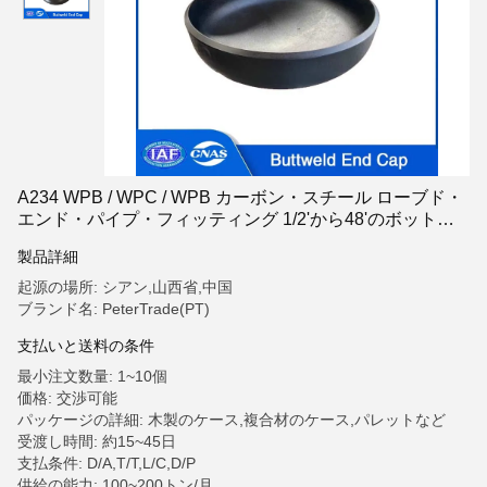
A234 WPB / WPC / WPB カーボン・スチール ローブド・
エンド・パイプ・フィッティング 1/2'から48'のボットウ
ェルド・エンド・キャップ
製品詳細
起源の場所: シアン,山西省,中国
ブランド名: PeterTrade(PT)
支払いと送料の条件
最小注文数量: 1~10個
価格: 交渉可能
パッケージの詳細: 木製のケース,複合材のケース,パレットなど
受渡し時間: 約15~45日
支払条件: D/A,T/T,L/C,D/P
供給の能力: 100~200トン/月