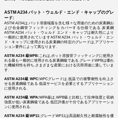
ASTM A234 バット・ウェルド・エンド・キャップのグレ
ード:
ASTM A234は,バット溶接端蓋を含む様々な用途のための炭素鋼お
よび合金鋼管フィッティングをカバーする仕様である.炭素鋼
ASTM A234 バット・ウェルド エンド・キャップは耐久性により
一般的に使用されていますASTM A234 バット・ウェルド・エン
ド・キャップに使用される炭素鋼の特定のグレードは,アプリケー
ション要件によって異なります.
ASTM A234 級WPB:
これは,ボット溶接管フィッティングに使用さ
れる最も一般的に使用される炭素鋼級である.グレードWPBは優れ
た機械特性を持ち,さまざまな産業における汎用用途に適していま
す.
ASTM A234級 WPC:
WPCグレードは,低温での衝撃耐性を向上さ
せる炭素鋼級である.低温サービスを必要とするアプリケーション
に使用される.
ASTM A234級 WPA:
WPA級は,WPB級と比較して拉伸強度と収納
強度が低い炭素鋼級である.低圧評価が十分であるアプリケーショ
ンに使用される.
ASTM A234 級WP11:
グレードWP11は高温耐久性と耐腐蝕性を優