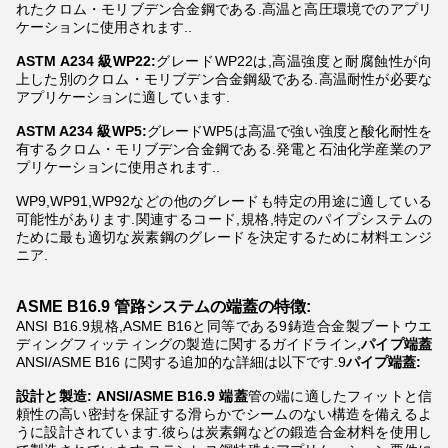
れたクロム・モリブデン合金鋼である.高温と高圧環境でのアプリ
ケーションに使用されます..
ASTM A234 級WP22:
グレードWP22は,高温強度と耐腐蝕性が向
上した別のクロム・モリブデン合金鋼級である.高温耐性が必要な
アプリケーションに適しています.
ASTM A234 級WP5:
グレードWP5は高温で強い強度と酸化耐性を
有するクロム・モリブデン合金鋼である.発電と石油化学産業のア
プリケーションに使用されます..
WP9,WP91,WP92などの他のグレードも特定の用途に適している
可能性があります.関連するコード,規格,特定のパイプシステムの
ために最も適切な炭素鋼のグレードを決定するために材料エンジ
ニア.
ASME B16.9 管路システムの端蓋の特徴:
ANSI B16.9規格,ASME B16と同等である9鋳造合金製ブートウエ
ディングフィッティングの製造に関するガイドライン,
パイプ端蓋
ANSI/ASME B16 に関する追加的な詳細は以下です.9
パイプ端蓋:
設計と製造: ANSI/ASME B16.9 端蓋
管の端に適したフィットと信
頼性の高い密封を保証する滑らかでシームのない構造を備えるよ
うに設計されています.彼らは炭素鋼などの鍛造合金材料を使用し