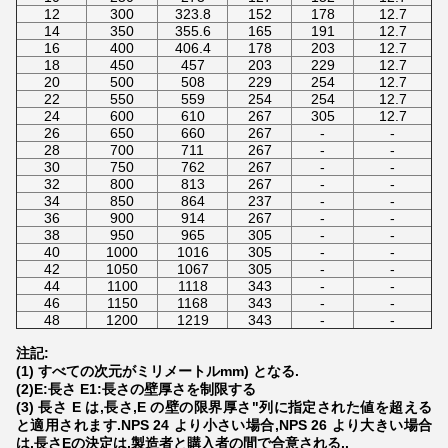
12
300
323.8
152
178
12.7
14
350
355.6
165
191
12.7
16
400
406.4
178
203
12.7
18
450
457
203
229
12.7
20
500
508
229
254
12.7
22
550
559
254
254
12.7
24
600
610
267
305
12.7
26
650
660
267
-
-
28
700
711
267
-
-
30
750
762
267
-
-
32
800
813
267
-
-
34
850
864
237
-
-
36
900
914
267
-
-
38
950
965
305
-
-
40
1000
1016
305
-
-
42
1050
1067
305
-
-
44
1100
1118
343
-
-
46
1150
1168
343
-
-
48
1200
1219
343
-
-
注記:
(1) すべての次元が
ミリメートル
mm) となる.
(2)E:長さ E1:長さの壁厚さを制限する
(3) 長さ E は,長さ,E の壁の限界厚さ"列に指定された値を超える
と適用されます.NPS 24 より小さい場合,NPS 26 より大きい場合
は,長さEの決定は,製造者と購入者の間で合意される..