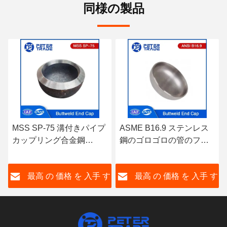
同様の製品
MSS SP-75 溝付きパイプ
ASME B16.9 ステンレス
カップリング合金鋼
鋼のゴロゴロの管のフィ
WPHY バット・ウェルド
ッティング バットウェル
パイプキャップ NPS 15 -
ド・エンド・キャップ
す
最高 の 価格 を 入手 す
最高 の 価格 を 入手 す
NPS 60 漬け
ASTM A403 WP304 ゴロ
ゴロの管の接続
る
る