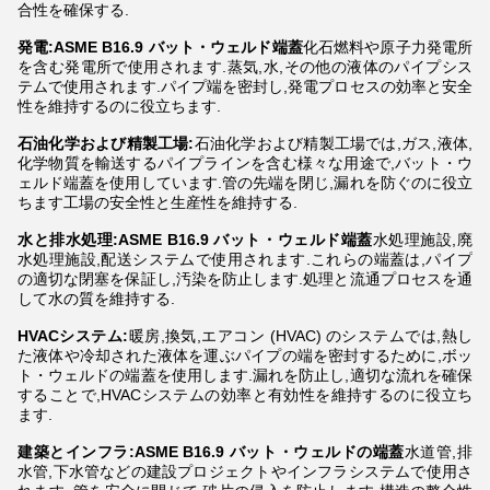
合性を確保する.
発電:ASME B16.9 バット・ウェルド端蓋
化石燃料や原子力発電所
を含む発電所で使用されます.蒸気,水,その他の液体のパイプシス
テムで使用されます.パイプ端を密封し,発電プロセスの効率と安全
性を維持するのに役立ちます.
石油化学および精製工場:
石油化学および精製工場では,ガス,液体,
化学物質を輸送するパイプラインを含む様々な用途で,バット・ウ
ェルド端蓋を使用しています.管の先端を閉じ,漏れを防ぐのに役立
ちます工場の安全性と生産性を維持する.
水と排水処理:ASME B16.9 バット・ウェルド端蓋
水処理施設,廃
水処理施設,配送システムで使用されます.これらの端蓋は,パイプ
の適切な閉塞を保証し,汚染を防止します.処理と流通プロセスを通
して水の質を維持する.
HVACシステム:
暖房,換気,エアコン (HVAC) のシステムでは,熱し
た液体や冷却された液体を運ぶパイプの端を密封するために,ボッ
ト・ウェルドの端蓋を使用します.漏れを防止し,適切な流れを確保
することで,HVACシステムの効率と有効性を維持するのに役立ち
ます.
建築とインフラ:ASME B16.9 バット・ウェルドの端蓋
水道管,排
水管,下水管などの建設プロジェクトやインフラシステムで使用さ