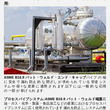
用:
ASME B16.9 バット・ウェルド・エンド・キャップ
パイプ の 端
に 安全 で 漏れ 防止 的 な 閉ざし が 求め られ て いる 管道 シス
テム や 様々な 産業 に 適用 さ れ ます.以下 に は,一般 的 な 応用
の 一部 が 挙げ られ ます.
プロセスパイプシステム:ASME B16.9 バット・ウェルド端蓋
石
油・ガス・化学・製薬・食品加工などの産業におけるプロセスパ
イプシステムに広く使用されています.漏れを防止し,システムの整