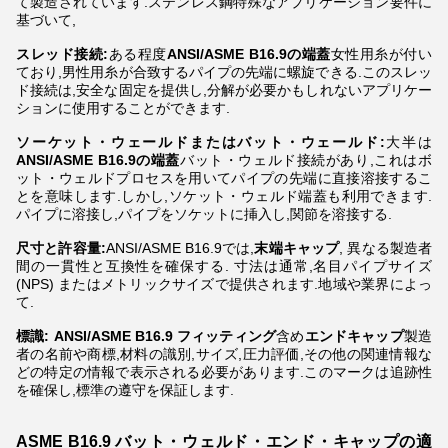
て製造されています.ステンレス鋼特殊なアプリケーション要件に
基づいて,
スレッド接続:
ある程度
ANSI/ASME B16.9の端蓋
女性用糸が付い
ており,男性用糸が合致するパイプの先端に螺旋できる.このスレッ
ド接続は,安全な固定を提供し,分解が必要かもしれないアプリケー
ションに使用することができます.
ソーケット・ウェールドまたはバット・ウェールド:
大半は
ANSI/ASME B16.9の端蓋
バット・ウェルド接続があり,これはボ
ット・ウェルドプロセスを用いてパイプの先端に直接溶接するこ
とを意味します.しかし,ソケット・ウェルド端蓋も利用できます.
パイプに溶接し,パイプをソケットに挿入し,関節を溶接する.
尺寸と許容量:
ANSI/ASME B16.9では,
末端キャップ
, 異なる製造者
間の一貫性と互換性を確保する. 寸法は通常,名目パイプサイズ
(NPS) またはメトリックサイズで提供されます.地域や業界によっ
て.
標識:
ANSI/ASME B16.9 フィッティング
含め
エンドキャップ
製造
者の名前や商標,材料の識別,サイズ,圧力評価,その他の関連情報な
どの特定の情報で表示される必要があります.このマークは追跡性
を確保し,標準の遵守を保証します.
ASME B16.9 バット・ウェルド・エンド・キャップの適