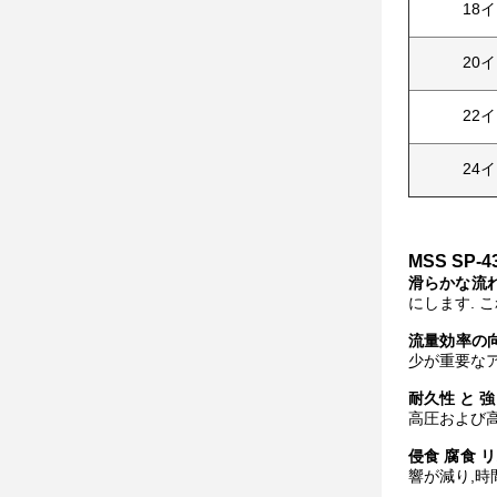
18
20
22
24
MSS SP
滑らかな流れ
にします. 
流量効率の
少が重要なア
耐久性 と 
高圧および
侵食 腐食 
響が減り,