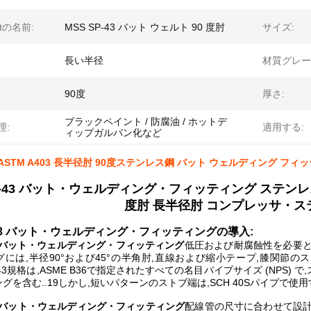
ctの名前:
MSS SP-43 バット ウェルト 90 度肘
サイズ:
長い半径
材質グレー
90度
厚さ:
ブラックペイント / 防腐油 / ホットデ
理:
適用する:
ィップガルバン化など
43 ASTM A403 長半径肘 90度ステンレス鋼 バット ウェルディング フィ
SP-43 バット・ウェルディング・フィッティング ステン
度肘 長半径肘 コンプレッサ・
P-43 バット・ウェルディング・フィッティングの導入:
 43 バット・ウェルディング・フィッティング
低圧および耐腐蝕性を必要と
には,半径90°および45°の半角肘,直線および縮小テープ,膝関節のス
P 43規格は,ASME B36で指定されたすべての名目パイプサイズ (NPS
グを含む..19しかし,短いパターンのストブ端は,SCH 40Sパイプで使
-43 バット・ウェルディング・フィッティング
配線管の尺寸に合わせて設計