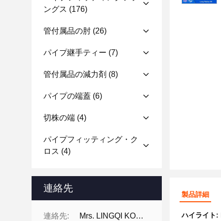
ングス
(176)
管付属品の肘
(26)
パイプ継手ティー
(7)
管付属品の減力剤
(8)
パイプの端蓋
(6)
切株の端
(4)
パイプフィッティング・ク
ロス
(4)
連絡先
製品詳細
ハイライト:
連絡先:
Mrs. LINGQI KONG