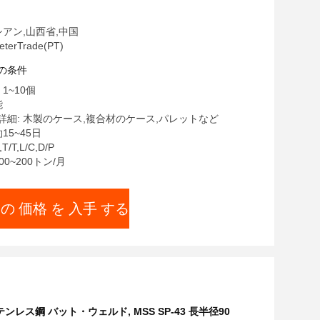
シアン,山西省,中国
erTrade(PT)
の条件
1~10個
能
詳細: 木製のケース,複合材のケース,パレットなど
15~45日
/T,L/C,D/P
00~200トン/月
 の 価格 を 入手 する
3 ステンレス鋼 バット・ウェルド
,
MSS SP-43 長半径90