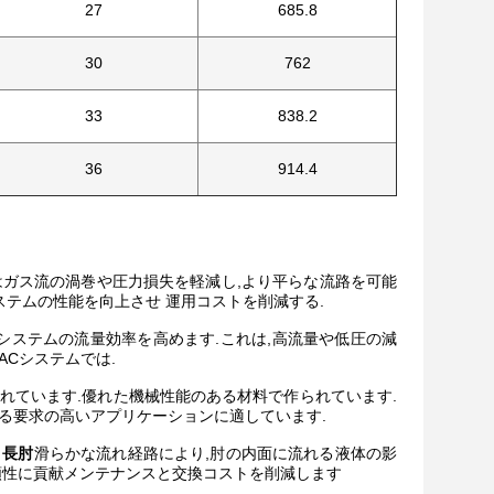
27
685.8
30
762
33
838.2
36
914.4
はガス流の渦巻や圧力損失を軽減し,より平らな流路を可能
ステムの性能を向上させ 運用コストを削減する.
システムの流量効率を高めます.これは,高流量や低圧の減
Cシステムでは.
れています.優れた機械性能のある材料で作られています.
る要求の高いアプリケーションに適しています.
度 長肘
滑らかな流れ経路により,肘の内面に流れる液体の影
頼性に貢献メンテナンスと交換コストを削減します