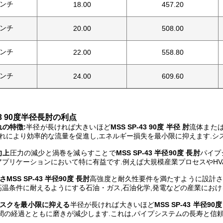
インチ
18.00
457.20
インチ
20.00
508.00
インチ
22.00
558.80
インチ
24.00
609.60
-43 90度半径長肘の利点
の特徴:
半径が長ければ大きいほど
MSS SP-43
90度 半径 肘
流体また
これにより効率的な流量を促進し,エネルギー損失を最小限に抑えます.シ
向上
圧力の減少と渦巻を減らすことで
MSS SP-43 半径90度 長肘
パイプ
プリケーションにおいて特に有益です.例えば大規模産業プロセスやHVA
強さ
MSS SP-43 半径90度 長肘
高強度と耐久性要件を満たすように設計さ
高温条件に耐えるようにする石油・ガス,石油化学,発電などの産業におけ
リスクを最小限に抑える
半径が長ければ大きいほど
MSS SP-43 半径90
時間の経過とともに磨きが減少します.これは,パイプシステムの長寿と信