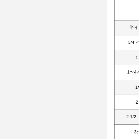
半イ
3/4
1
1〜4
"1
2
2 1/
3