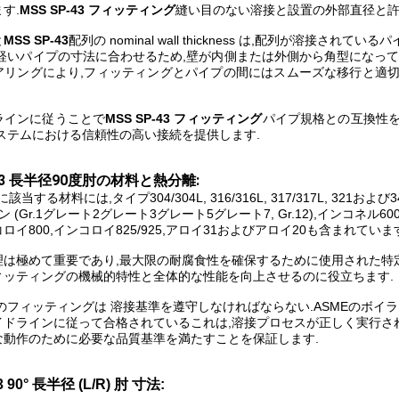
す.
MSS SP-43 フィッティング
縫い目のない溶接と設置の外部直径と許
と
MSS SP-43
配列の nominal wall thickness は,配列が溶接
が軽いパイプの寸法に合わせるため,壁が内側または外側から角型になって
アリングにより,フィッティングとパイプの間にはスムーズな移行と適切
ラインに従うことで
MSS SP-43 フィッティング
パイプ規格との互換性を
ステムにおける信頼性の高い接続を提供します.
-43 長半径90度肘の材料と熱分離:
43 に該当する材料には,タイプ304/304L, 316/316L, 317/317L
ン (Gr.1グレート2グレート3グレート5グレート7, Gr.12),インコネル60
コロイ800,インコロイ825/925,アロイ31およびアロイ20も含まれていま
理は極めて重要であり,最大限の耐腐食性を確保するために使用された特定
ィッティングの機械的特性と全体的な性能を向上させるのに役立ちます.
のフィッティングは 溶接基準を遵守しなければならない.ASMEのボイラー
イドラインに従って合格されているこれは,溶接プロセスが正しく実行さ
な動作のために必要な品質基準を満たすことを保証します.
3 90° 長半径 (L/R) 肘 寸法: