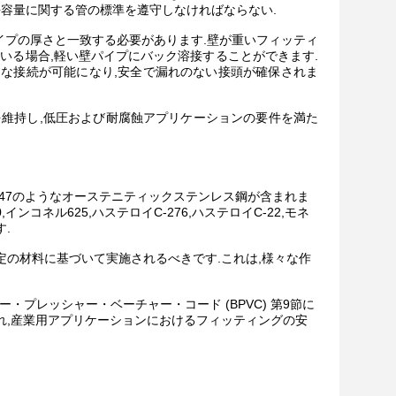
容量に関する管の標準を遵守しなければならない.
されているパイプの厚さと一致する必要があります.壁が重いフィッティ
いる場合,軽い壁パイプにバック溶接することができます.
な接続が可能になり,安全で漏れのない接頭が確保されま
維持し,低圧および耐腐蝕アプリケーションの要件を満た
, 321および347のようなオーステニティックステンレス鋼が含まれま
0,インコネル625,ハステロイC-276,ハステロイC-22,モネ
す.
の材料に基づいて実施されるべきです.これは,様々な作
・プレッシャー・ベーチャー・コード (BPVC) 第9節に
れ,産業用アプリケーションにおけるフィッティングの安