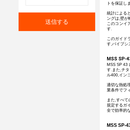
トを保証しま
統計による
ングは,壁
送信する
このコンイ
す.
このガイド
す,パイプシ
MSS SP
MSS SP 
す.また,チタ
ル400,イン
適切な熱処
業条件でフ
また,すべて
規定するガ
全で効率的
MSS SP-4