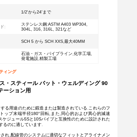
1/2'から24'まで
ステンレス鋼:ASTM A403 WP304,
ド:
304L, 316, 316L, 321など
SCH 5 から SCH XXS,最大40MM
石油・ガス・パイプライン,化学工場,
発電施設,精製工場
ッティング
レス・スティール バット・ウェルディング 90
ステーション用
する用途のために鍛造または製造されている.これらのフ
トップ末端半径180°回転,また,同心的および異心的減速
) で,スケジュール5Sと10Sパイプと互換性のために設計された
用するのに適しています.
され,配線管のシステムに適切なフィットとアライナメン