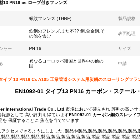
1 型13 PN16 cs ロープ付きフレンズ
螺紋フレンズ (THRF)
製品規格:
鉄鋼のフレンズ,また不?? 鋼,合金鋼,そ
表面処理:
の他を含む
シャー:
PN 16
サイズ:
異なるヨーロッパ諸国と世界中の他の
る:
申請:
国
01 タイプ 13 PN16 Cs A105 工業管道システム用炭鋼のスローリングフラ
EN1092-01 タイプ13 PN16 カーボン・スチー
er International Trade Co., Ltd.
市場において確立され 評判の高いサ
情報源として 高い評判を得ています
EN1092-01 カーボン鋼のスレッ
足を 保証することに 焦点を当てています
アクセスできるようにしました. 製品や製品,製品,製品,製品,製品,製品,製品
,製品,製品,製品,製品,製品,製品,製品,製品,製品,製品,製品,製品,製品,製品