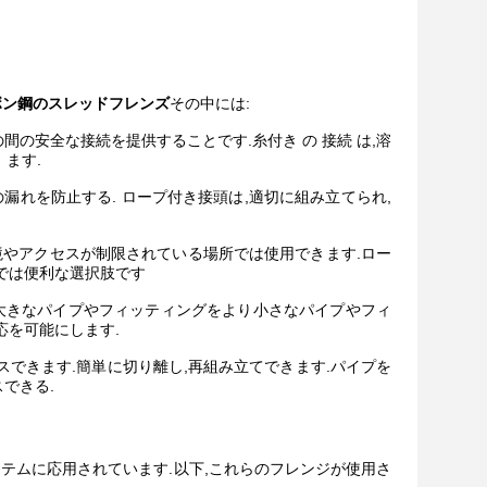
カーボン鋼のスレッドフレンズ
その中には:
間の安全な接続を提供することです.糸付き の 接続 は,溶
 ます.
漏れを防止する. ロープ付き接頭は,適切に組み立てられ,
境やアクセスが制限されている場所では使用できます.ロー
では便利な選択肢です
大きなパイプやフィッティングをより小さなパイプやフィ
応を可能にします.
スできます.簡単に切り離し,再組み立てできます.パイプを
できる.
テムに応用されています.以下,これらのフレンジが使用さ