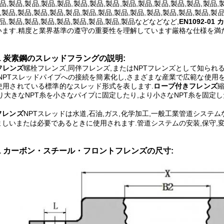
品,製品,製品,製品,製品,製品,製品,製品,製品,製品,製品,製品,製品,製品,
,製品,製品,製品,製品,製品,製品,製品,製品,製品,製品,製品,製品,製品,製品
品,製品,製品,製品,製品,製品,製品,製品,製品などなどなど,
EN1092-
います.精度と業界基準の遵守の重要性を理解しています厳格な仕様を満
-01 炭素鋼のスレッドフラングの説明:
フレンズ
螺栓フレンズ,同伴フレンズ,またはNPTフレンズとして知られる,中央の女性
NPTスレッドパイプへの接続を簡素化し,さまざまな産業で広範な使用
使用されている標準的なスレッド形式を表します.
ロープ付きフレンズ
り大きなNPT糸を小さなパイプに固定したり,より小さなNPT糸を固定し
フレンズ
NPTスレッドは水道,石油,ガス,化学加工,一般工業管道シス
しいまたは必要であるときに使用されます.管道システムの安装,保守,
2-01 カーボン・スチール・フロントフレンズの尺寸: