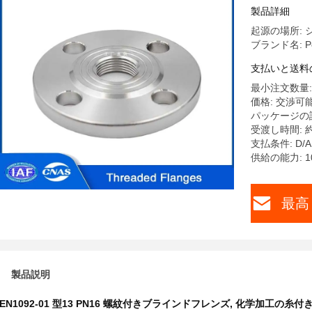
げ面/平面
製品詳細
起源の場所: 
ブランド名: Pet
支払いと送料
最小注文数量: 
価格: 交渉可
パッケージの
受渡し時間: 約
支払条件: D/A,T
供給の能力: 1
最高
製品説明
EN1092-01 型13 PN16 螺紋付きブラインドフレンズ
,
化学加工の糸付