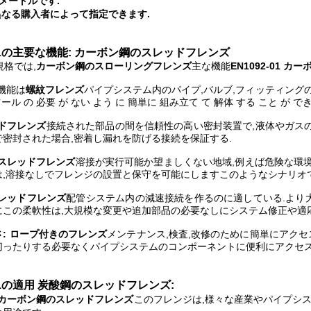
メートルです.
異なる購入者によって指定できます.
-01の主要な機能: カーボン鋼のスレッドフレンズ
1規格では,
カーボン鋼のスローリングフレンズ
主な機能
EN1092-01 
機能は
螺紋フレンズ
パイプシステム内のパイプ,バルブ,フィッティングの
ツール の 必要 が ない よう に 簡単に 組み立て て 解体 する こと が でき
ドフレンズ
接続された部品の間を信頼性の高い密封装置で,液体やガスの
で密封された場合,密着し漏れを防げる接続を保証する.
:スレッドフレンズ
溶接が実行可能か望ましくない地域,例えば危険な環
は,溶接なしでフレンジの設置と保守を可能にしますこのようなシナリオ
スレッドフレンズ
配管システム内の減速接続を作るのに適している.より
にこの柔軟性は,大規模な変更や追加部品の必要なしにシステム修正や適
: ロープ付きのフレンズ
メンテナンス,検査,改修のために簡単にアクセ
切ったりする必要なくパイプシステムのコンポーネントに便利にアクセス
-01の適用 炭酸鋼のスレッドフレンズ
:
01 カーボン鋼のスレッドフレンズ
このフレンジは,様々な産業やパイプシス