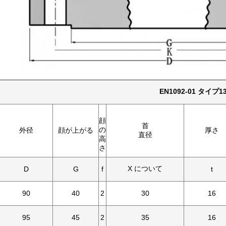
EN1092-01 タイプ
顔
首
の
外径
顔が上がる
厚さ
直径
高
さ
X について
D
G
f
t
90
40
2
30
16
95
45
2
35
16