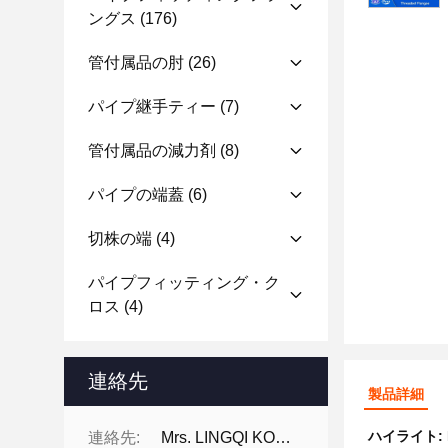
ングス
(176)
管付属品の肘
(26)
パイプ継手ティー
(7)
管付属品の減力剤
(8)
パイプの端蓋
(6)
切株の端
(4)
パイプフィッティング・ク
ロス
(4)
連絡先
製品詳細
ハイライト:
連絡先:
Mrs. LINGQI KONG