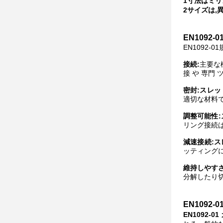
1寸法はミリ
2サイズは,
EN1092
EN1092-0
接続:
主要な
接 や 専門 
密封:スレッ
適切な材料
調整可能性
リング接続
減速接続:
ッティング
維持しやすさ
分解したり
EN1092
EN1092-