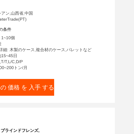
シアン,山西省,中国
erTrade(PT)
の条件
1~10個
能
詳細: 木製のケース,複合材のケース,パレットなど
15~45日
/T,L/C,D/P
00~200トン/月
 の 価格 を 入手 する
きブラインドフレンズ
,