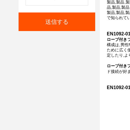
製品,製品,製
品,製品,製品
製品,製品,製
で知られて
送信する
EN1092
ロープ付き
構成は,男性
ために広く
定したり,よ
ロープ付き
ド接続が好ま
EN109