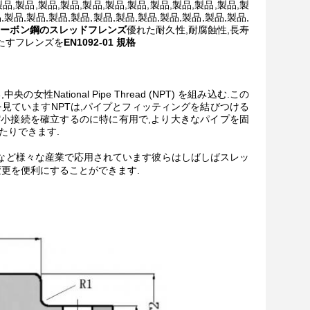
製品,製品,製品,製品,製品,製品,製品,製品,製品,製品,製品,製
,製品,製品,製品,製品,製品,製品,製品,製品,製品,製品,製品,
01 カーボン鋼のスレッドフレンズ
優れた耐久性,耐腐蝕性,長寿
たすフレンズを
EN1092-01 規格
National Pipe Thread (NPT) を組み込む.この
を見ていますNPTは,パイプとフィッティングを結びつける
縮小接続を確立するのに特に有用で,より大きなパイプを固
たりできます.
テムなど様々な産業で応用されています彼らはしばしばスレッ
変更を便利にすることができます.