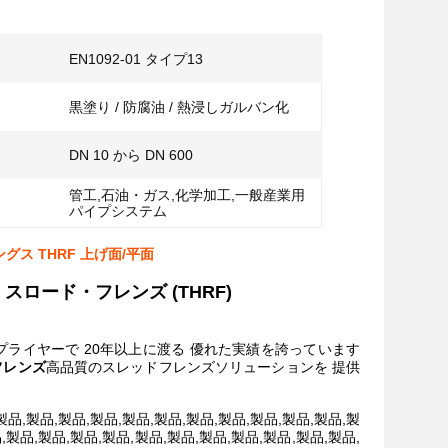
EN1092-01 タイプ13
黒塗り / 防腐油 / 熱浸しガルバン化
DN 10 から DN 600
管工,石油・ガス,化学加工,一般産業用
パイプシステム
ングス THRF 上げ面/平面
ル・スロード・フレンズ (THRF)
プライヤーで 20年以上に渡る 優れた実績を誇っています
ドフレンズ
高品質のスレッドフレンズソリューションを 提供
,製品,製品,製品,製品,製品,製品,製品,製品,製品,製品,製
,製品,製品,製品,製品,製品,製品,製品,製品,製品,製品,製品,