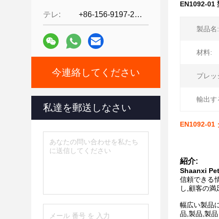
EN1092-0
テレ:
+86-156-9197-2150
製品名:
材料:
今連絡してください
プレッ
輸出す
私達を郵送しなさい
EN1092-
紹介:
Shaanxi Pet
信頼できる
し,顧客の満
幅広い製品に
品,製品,製品