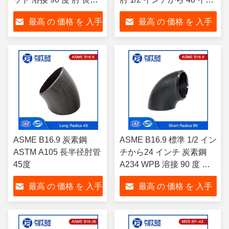
径
チ
最高 の 価格 を 入手
最高 の 価格 を 入手
する
する
ASME B16.9 炭素鋼
ASME B16.9 標準 1/2 イン
ASTM A105 長半径肘管
チから24 インチ 炭素鋼
45度
A234 WPB 溶接 90 度 短
半径肘 SCH 40
最高 の 価格 を 入手
最高 の 価格 を 入手
する
する