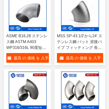
ASME B16.28 ステンレ
MSS SP-43 1/2'から24' ス
ス鋼 ASTM A403
テンレス鋼 バット 溶接パ
WP316/316L 90度短半
イプ フィッティング 長半
径肘
径肘 45 度肘
最高 の 価格 を 入手
最高 の 価格 を 入手
する
する