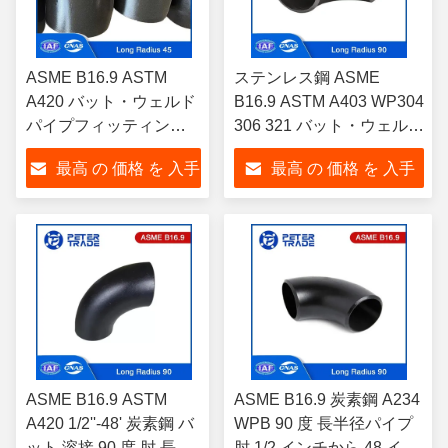
ASME B16.9 ASTM
ステンレス鋼 ASME
A420 バット・ウェルド
B16.9 ASTM A403 WP304
パイプフィッティング
306 321 バット・ウェルド
炭素鋼 45度肘 長半径肘
長半径肘 90度肘
最高 の 価格 を 入手
最高 の 価格 を 入手
する
する
ASME B16.9 ASTM
ASME B16.9 炭素鋼 A234
A420 1/2''-48' 炭素鋼 バ
WPB 90 度 長半径パイプ
ット 溶接 90 度 肘 長半
肘 1/2 インチから 48 イン