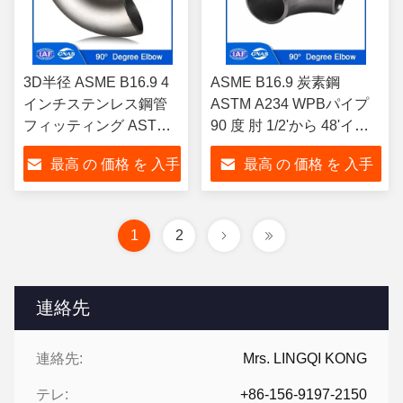
3D半径 ASME B16.9 4
ASME B16.9 炭素鋼
インチステンレス鋼管
ASTM A234 WPBパイプ
フィッティング ASTM
90 度 肘 1/2'から 48'イン
A403 90度肘
チ
最高 の 価格 を 入手
最高 の 価格 を 入手
する
する
1
2
連絡先
連絡先:
Mrs. LINGQI KONG
テレ:
+86-156-9197-2150