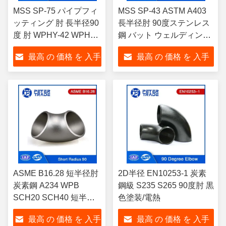
MSS SP-75 パイプフィ
MSS SP-43 ASTM A403
ッティング 肘 長半径90
長半径肘 90度ステンレス
度 肘 WPHY-42 WPHY-
鋼 バット ウェルディング
46 WPHY-52
フィッティング
最高 の 価格 を 入手
最高 の 価格 を 入手
する
する
ASME B16.28 短半径肘
2D半径 EN10253-1 炭素
炭素鋼 A234 WPB
鋼級 S235 S265 90度肘 黒
SCH20 SCH40 短半径
色塗装/電熱
90度肘
最高 の 価格 を 入手
最高 の 価格 を 入手