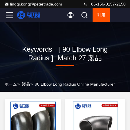
lingqi.kong@petertrade.com
+86-156-9197-2150
引用
Keywords [ 90 Elbow Long
Radius ] Match 27 製品
ホーム
>
製品
>
90 Elbow Long Radius Online Manufacturer