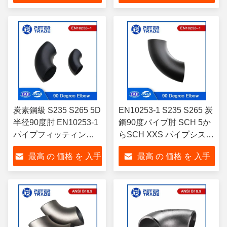
する
する
炭素鋼級 S235 S265 5D
EN10253-1 S235 S265 炭
半径90度肘 EN10253-1
鋼90度パイプ肘 SCH 5か
パイプフィッティング
らSCH XXS パイプシステ
肘
ムの方向を変更するため
最高 の 価格 を 入手
最高 の 価格 を 入手
に
する
する