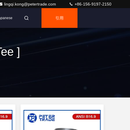
lingqi.kong@petertrade.com
+86-156-9197-2150
引用
apanese
ee ]