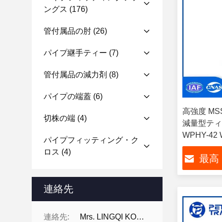
ングス
(176)
管付属品の肘
(26)
パイプ継手ティー
(7)
管付属品の減力剤
(8)
パイプの端蓋
(6)
高強度 MS
切株の端
(4)
減量型ティ
WPHY-42 
パイプフィッティング・ク
油・ガスパ
ロス
(4)
最高
連絡先
連絡先:
Mrs. LINGQI KONG