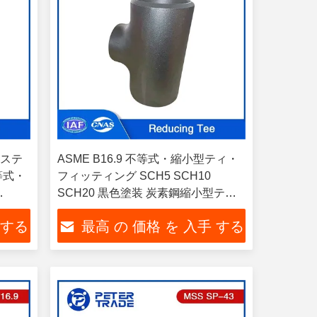
・ステ
ASME B16.9 不等式・縮小型ティ・
不等式・
フィッティング SCH5 SCH10
SCH20 黒色塗装 炭素鋼縮小型テ
ィ・パイプフィッティング
 する
最高 の 価格 を 入手 する