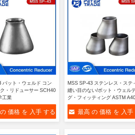
-43 バット・ウェルド コン
MSS SP-43 ステンレス・ス
ク・リドューサー SCH40
縫い目のない/ボット・ウェル
学工業
グ・フィッティング ASTM A40
イプ・トランジション・ソリ
 の 価格 を 入手 する
最高 の 価格 を 入手
ョンのためのエクセントリッ
ドューサー