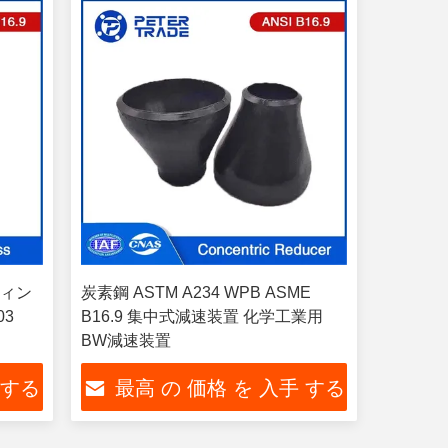
ティン
炭素鋼 ASTM A234 WPB ASME
03
B16.9 集中式減速装置 化学工業用
BW減速装置
 する
最高 の 価格 を 入手 する