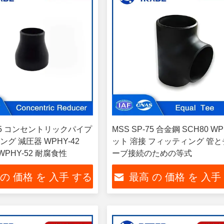
-75 コンセントリックパイプ
MSS SP-75 合金鋼 SCH80 W
グ 減圧器 WPHY-42
ット 溶接 フィッティング 管
 WPHY-52 耐腐食性
ーブ接続のための等式
 の 価格 を 入手 する
最高 の 価格 を 入手