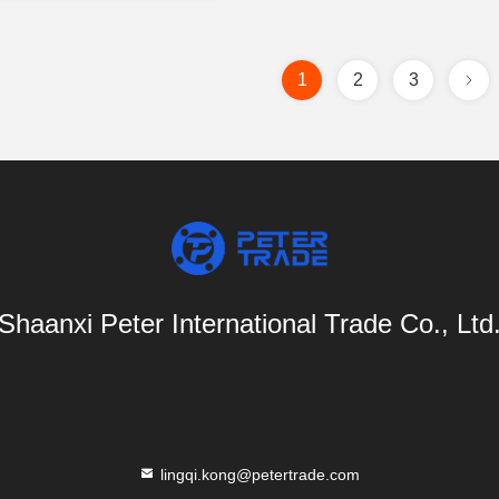
1
2
3
Shaanxi Peter International Trade Co., Ltd
lingqi.kong@petertrade.com