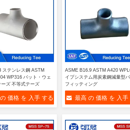
43 ステンレス鋼 ASTM
ASME B16.9 ASTM A420 WPL
 304 WP316 バット・ウェ
イプシステム用炭素鋼減量型
テーズ 不等式テーズ
フィッティング
 の 価格 を 入手 する
最高 の 価格 を 入手