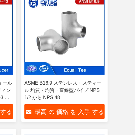
ティール
ASME B16.9 ステンレス・スティー
ディン
ル 均質・均質・直線型パイプ NPS
3 パ
1/2 から NPS 48
ューシ
 する
最高 の 価格 を 入手 する
ク・リ