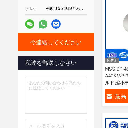
テレ:
+86-156-9197-2150
今連絡してください
ビデオ
私達を郵送しなさい
MSS SP-
A403 WP
ルド 縮小
最高