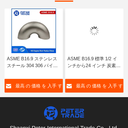
ASME B16.9 ステンレス
ASME B16.9 標準 1/2 イ
スチール 304 306 パイプ
ンチから24 インチ 炭素鋼
フィッティング 180D 短
A234 WPB 溶接 90 度 短
半径肘 リターン OEM
半径肘 SCH 40
す
最高 の 価格 を 入手 す
最高 の 価格 を 入手 す
OBM
る
る