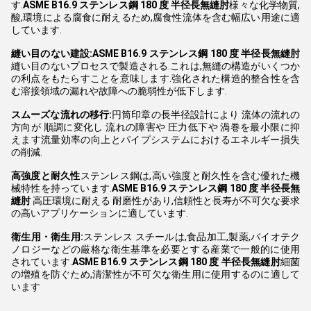
す.
ASME B16.9 ステンレス鋼 180 度 半径長無縫肘
様々な化学物質,
酸,環境による腐食に耐えるため,腐食性流体を含む幅広い用途に適
しています.
縫い目のない建設:
ASME B16.9 ステンレス鋼 180 度 半径長無縫肘
縫い目のないプロセスで製造される.これは,無縫の構造がいくつか
の利点をもたらすことを意味します.強化された構造的整合性を含
む溶接領域の漏れや故障への脆弱性が低下します.
スムーズな流れの移行:
円筒印章の長半径設計により 流体の流れの
方向が 順調に変化し 流れの障害や 圧力低下や 渦巻を最小限に抑
えます流量効率の向上とパイプシステムにおけるエネルギー損失
の削減.
高強度と耐久性
ステンレス鋼は,高い強度と耐久性を含む優れた機
械特性を持っています.
ASME B16.9 ステンレス鋼 180 度 半径長無
縫肘
高圧環境に耐える 耐磨性があり,信頼性と長寿が不可欠な要求
の高いアプリケーションに適しています.
衛生用・衛生用:
ステンレス スチールは,食品加工,製薬,バイオテク
ノロジーなどの厳格な衛生基準を必要とする産業で一般的に使用
されています.
ASME B16.9 ステンレス鋼 180 度 半径長無縫肘
細菌
の増殖を防ぐため,清潔性が不可欠な衛生用に使用するのに適して
います