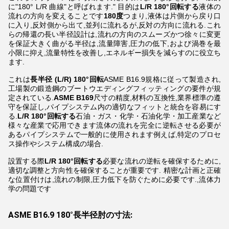
に"180° L/R 曲線"と呼ばれます." 目的は
L/R 180°回転する
液体の
流れの方向を変えることです
180度
つまり,液体は片側から戻り口
に入り,反対側から出て,並列に流れるが,反対の方向に流れる.これ
らの帰還の長い半径設計は,流れの方向のスムーズかつ徐々に変更
を保証大きく曲がる半径は,流量障害,圧力の低下,および渦巻を最
小限に抑え,流量特性を改善し,エネルギー損失を減らすのに役立ち
ます.
これは
長半径 (L/R) 180°回転
ASME B16.9規格に従って製造され,
工場製の鍛造鋼のブートウエディングフィッティングの要件が規
定されている.
ASME B169
尺寸の精度,材料の互換性,業界標準の遵
守を保証し,パイプシステム内の適切なフィットと統合を容易にす
る.
L/R 180°回転する
石油・ガス・化学・石油化学・加工産業など
様々な産業で応用できます流体の流れを完全に逆転させる必要が
あるパイプシステムで一般的に使用されます例えば,特定のプロセ
ス操作やシステム構成の場合.
設置する際
L/R 180°回転する
必要な流れの逆転を確保するために,
適切な調整と方向性を確保することが重要です. 精密な計画と正確
な位置付けは,流れの制限,圧力低下を防ぐために必要です.,流体力
学の問題です
ASME B16.9 180°長半径肘の寸法: