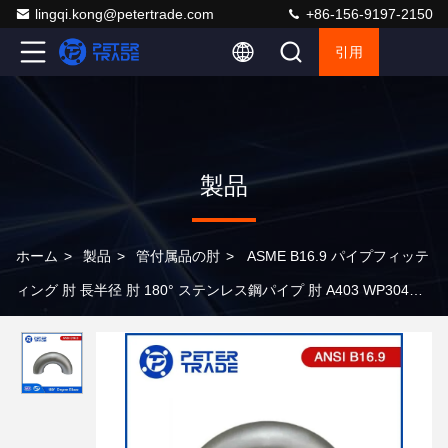
lingqi.kong@petertrade.com
+86-156-9197-2150
引用
製品
ホーム
>
製品
>
管付属品の肘
>
ASME B16.9 パイプフィッテ
ィング 肘 長半径 肘 180° ステンレス鋼パイプ 肘 A403 WP304
WP304H WP304L