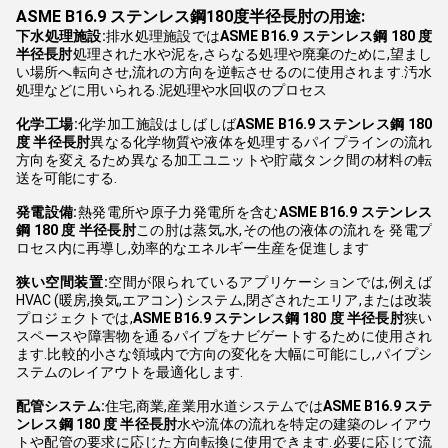
ASME B16.9 ステンレス鋼180度半径長肘の用途:
下水処理施設:
排水処理施設では
ASME B16.9 ステンレス鋼 180 度
半径長肘
処理された水や泥を,さらなる処理や廃棄のために,望まし
い場所へ転向させ,流れの方向を逆転させるのに使用されます.汚水
処理などに用いられる.泥処理や水回収のプロセス
化学工場:
化学加工施設はしばしば
ASME B16.9 ステンレス鋼 180
度 半径長肘
異なる化学物質や液体を処理するパイプラインの流れ
方向を変えるため異なる加工ユニットや貯蔵タンク間の材料の転
送を可能にする.
発電設備:
熱発電所や原子力発電所を含む
ASME B16.9 ステンレス
鋼 180 度 半径長肘
この肘は蒸気,水,その他の液体の流れを 発電プ
ロセス内に再導し,効率的なエネルギー生産を促進します
狭い空間装置:
空間が限られているアプリケーションでは,例えば
HVAC (暖房,換気,エアコン) システム,閉ざされたエリア,または改装
プロジェクトでは,
ASME B16.9 ステンレス鋼 180 度 半径長肘
狭い
スペースや障害物を通るパイプをナビゲートするために使用され
ます.比較的小さな領域内で方向の変化を大幅に可能にし,パイプシ
ステムのレイアウトを最適化します.
配管システム:
住宅,商業,産業用水道システムでは
ASME B16.9 ステ
ンレス鋼 180 度 半径長肘
水や流体の流れを特定の建築のレイアウ
トや配管の要求に応じた方向転換に使用できます.必要に応じて流