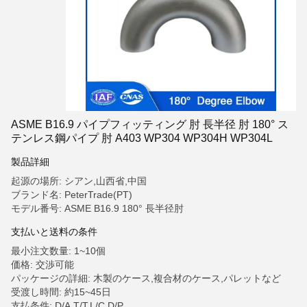
ASME B16.9 パイプフィッティング 肘 長半径 肘 180° ス
テンレス鋼パイプ 肘 A403 WP304 WP304H WP304L
製品詳細
起源の場所: シアン,山西省,中国
ブランド名: PeterTrade(PT)
モデル番号: ASME B16.9 180° 長半径肘
支払いと送料の条件
最小注文数量: 1~10個
価格: 交渉可能
パッケージの詳細: 木製のケース,複合材のケース,パレットなど
受渡し時間: 約15~45日
支払条件: D/A,T/T,L/C,D/P