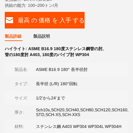
供給の能力: 100~200トン/月
最高 の 価格 を 入手 する
製品詳細
製品説明
ハイライト:
ASME B16.9 180度ステンレス鋼管の肘
,
管の180度肘 A403
,
180度のパイプ肘 WP304
製品名:
ASME B16.9 180° 長半径肘
タイプ:
長半径 (L/R) 180°回転
サイズ:
1/2'から24'まで
Sch10s,SCH20,SCH40,SCH80,SCH120,SCH160,S
厚さ:
STD,SCH-XS,SCH-XXS
材料:
ステンレス鋼 A403 WP304 WP304L WP304H