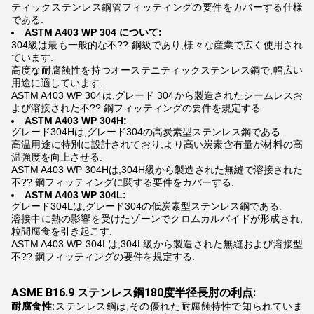
ティックステンレス鋼管フィッティングの要件をカバーする仕様
である.
ASTM A403 WP 304 について:
304級は最も一般的な不?? 鋼級であり,様々な産業で広く使用され
ています.
高度な耐腐蝕性を持つオーステニティックステンレス鋼で,幅広い
用途に適しています.
ASTM A403 WP 304は,グレード 304から製造されたシームレスお
よび溶接された不?? 鋼フィッティングの要件を規定する.
ASTM A403 WP 304H:
グレード304Hは,グレード304の高炭素型ステンレス鋼である.
高温用途に特別に設計されており,より高い炭素含有量が材料の高
温強度を向上させる.
ASTM A403 WP 304Hは,304H級から製造された無縫で溶接された
不?? 鋼フィッティングに関する要件をカバーする.
ASTM A403 WP 304L:
グレード304Lは,グレード304の低炭素型ステンレス鋼である.
溶接中に熱の影響を受けたゾーンでクロムカルバイドが形成され,
粒間腐食を引き起こす.
ASTM A403 WP 304Lは,304L級から製造された無縫および溶接型
不?? 鋼フィッティングの要件を規定する.
ASME B16.9 ステンレス鋼180度半径長肘の利点:
耐腐食性:
ステンレス鋼は,その優れた耐腐蝕特性で知られていま