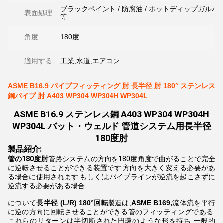
ブラックペイント / 防腐油 / ホットディップガルバ
表面処理:
等
角度:
180度
適用する:
工業,水道,エアコン
ASME B16.9 パイプフィッティング 肘 長半径 肘 180° ステンレス
鋼パイプ 肘 A403 WP304 WP304H WP304L
ASME B16.9 ステンレス鋼 A403 WP304 WP304H
WP304L バット・ウェルド 管道システム用長半径
180度肘
製品紹介:
管の180度肘
管路システムの方向を180度角度で曲がることで完全
に逆転させることができる装置です.方向を大きく変える必要があ
る場合に使用されます.もしくは,パイプラインが逆流を起こさずに
逆流する必要がある場合.
について
長半径 (L/R) 180°回転
製造は,
ASME B169,
流体流を平行
に逆の方向に回転させることができる管のフィッティングである.
これらのリターンは半切断された円環のような形を持ち,一般的