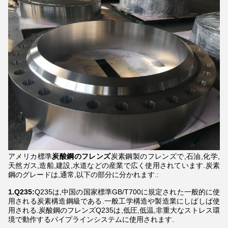
アメリカ標準
炭酸鋼のフレンズ
炭素鋼製のフレンズで,石油,化学,
天然ガス,造船,建設,水道などの産業で広く使用されています.炭素
鋼のグレードは,通常,以下の部分に分かれます.:
1.Q235:
Q235は,中国の国家標準GB/T700に規定された一般的に使
用される炭素構造鋼級である.一般工学構造や製造業にしばしば使
用される.炭酸鋼のフレンズQ235は,低圧,低温,非重大なストレス環
境で動作するパイプラインシステムに使用されます.