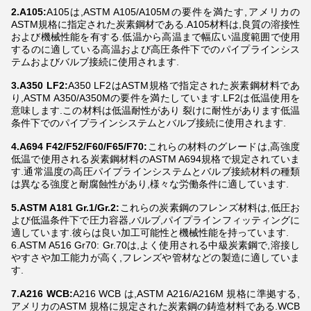
2.A105:
A105は,ASTM A105/A105Mの要件を満たす,アメリカの
ASTM規格に指定された炭素鋼材である.A105材料は,良質の溶接性
および機械性能を有する.低温から高温まで幅広い温度範囲で使用
するのに適している高温および高圧条件下でのパイプラインシス
テムおよびバルブ接続に使用されます.
3.A350 LF2:
A350 LF2はASTM規格で指定された炭素鋼材料であ
り,ASTM A350/A350Mの要件を満たしています.LF2は低温使用を
意味します.この材料は低温耐性があり 裂けに耐性があります低温
条件下でのパイプラインシステムとバルブ接続に使用されます.
4.A694 F42/F52/F60/F65/F70:
これらの材料のグレードは,高強度
低温で使用される炭素鋼材料のASTM A694規格で規定されていま
す.通常温度の高圧パイプラインシステムとバルブ接続材料の種類
は異なる強度と耐腐蝕性があり,様々な労働条件に適しています.
5.ASTM A181 Gr.1/Gr.2:
これらの炭素鋼のフレンズ材料は,低圧お
よび低温条件下で圧力容器,バルブ,パイプラインフィッティングに
適しています.彼らは良い加工可能性と機械性能を持っています.
6.ASTM A516 Gr70: Gr.70は,よく使用される中級炭素鋼で,溶接し
やすさや加工能力が高く,フレンズや管材などの製造に適していま
す.
7.A216 WCB:
A216 WCB は,ASTM A216/A216M 規格に準拠する,
アメリカのASTM 規格に規定された炭素鋼の鋳造材料である.WCB