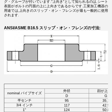
グ・グルーブが付いています."上向き"として知られるのは,シート
表面がボルトの円面の上に上向きであるからです.工業加工機器の
用途では,上向きのスリップ・オン・フレンズが最も一般的に使用
されます.
ANSI/ASME B16.5 スリップ・オン・フレンズの寸法:
外径
顔が上が
nominal パイプサイズ
D
G
半センチ
95
35.1
3/4 インチ
117
42.9
1"
124
50.8