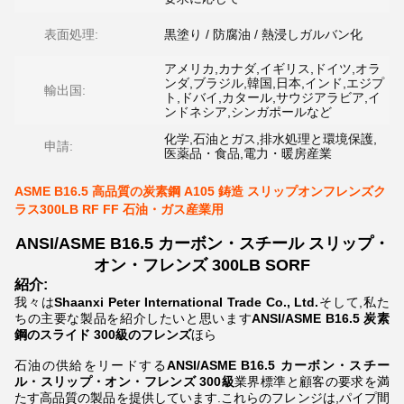
表面処理:
黒塗り / 防腐油 / 熱浸しガルバン化
アメリカ,カナダ,イギリス,ドイツ,オラ
ンダ,ブラジル,韓国,日本,インド,エジプ
輸出国:
ト,ドバイ,カタール,サウジアラビア,イ
ンドネシア,シンガポールなど
化学,石油とガス,排水処理と環境保護,
申請:
医薬品・食品,電力・暖房産業
ASME B16.5 高品質の炭素鋼 A105 鋳造 スリップオンフレンズク
ラス300LB RF FF 石油・ガス産業用
ANSI/ASME B16.5 カーボン・スチール スリップ・
オン・フレンズ 300LB SORF
紹介:
我々は
Shaanxi Peter International Trade Co., Ltd.
そして,私た
ちの主要な製品を紹介したいと思います
ANSI/ASME B16.5 炭素
鋼のスライド
300級のフレンズ
ほら
石油の供給をリードする
ANSI/ASME B16.5 カーボン・スチー
ル・スリップ・オン・フレンズ 300級
業界標準と顧客の要求を満
たす高品質の製品を提供しています.これらのフレンジは,パイプ間