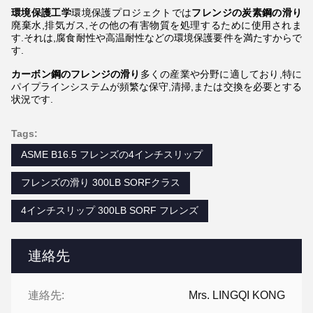
環境保護工学
環境保護プロジェクトでは
フレンジの炭素鋼の滑り
廃棄水,排気ガス,その他の有害物質を処理するために使用されま
す.それは,腐食耐性や高温耐性などの環境保護要件を満たすからで
す.
カーボン鋼のフレンジの滑り
多くの産業や分野に適しており,特に
パイプラインシステムが頻繁な保守,清掃,または交換を必要とする
状況です.
Tags:
ASME B16.5 フレンズの4インチスリップ
フレンズの滑り 300LB SORFクラス
4インチスリップ 300LB SORF フレンズ
連絡先
連絡先:
Mrs. LINGQI KONG