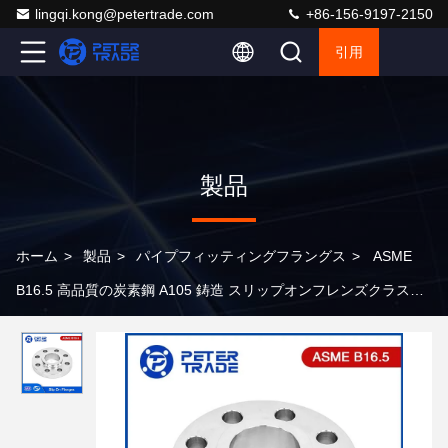
lingqi.kong@petertrade.com
+86-156-9197-2150
引用
製品
ホーム
>
製品
>
パイプフィッティングフラングス
>
ASME
B16.5 高品質の炭素鋼 A105 鋳造 スリップオンフレンズクラス
300LB RF FF 石油・ガス産業用