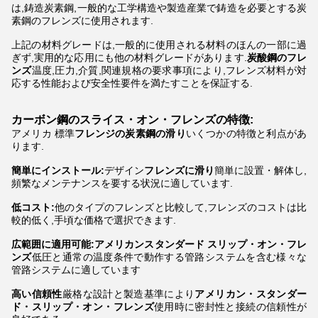
は,鋳造炭素鋼,一般的な工学構造や製造産業で鋳造を必要とする炭
素鋼のフレンズに使用されます.
上記の材料グレードは,一般的に使用される材料のほんの一部に過
ぎず,実用的な応用にも他の材料グレードがあります.
炭酸鋼のフレ
ンズ
温度,圧力,介質,関連規格の要求事項により,フレンズ材料が対
応する性能および安全性要件を満たすことを保証する.
カーボン鋼のスライス・オン・フレンズの特徴:
アメリカ 標準
フレンジの炭素鋼の滑り
いくつかの特徴と利点があ
ります.
簡単にインストール:
デザイン
フレンズに滑り
簡単に設置・解体し,
頻繁なメンテナンスを要する状況に適しています.
低コスト:
他のタイプのフレンズと比較して,フレンズのコストは比
較的低く,手頃な価格で選択できます.
広範囲に適用可能:アメリカンスタンダード スリップ・オン・フレ
ンズ
低圧と通常の温度条件で動作する管路システムを含む様々な
管路システムに適しています
高い信頼性
厳格な設計と製造基準により
アメリカン・スタンダー
ド・スリップ・オン・フレンズ
使用時に密封性と接続の信頼性が