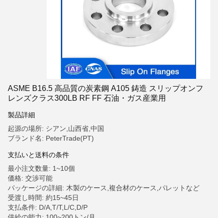
ASME B16.5 高品質の炭素鋼 A105 鋳造 スリップオンフ
レンズクラス300LB RF FF 石油・ガス産業用
製品詳細
起源の場所: シアン,山西省,中国
ブランド名: PeterTrade(PT)
支払いと送料の条件
最小注文数量: 1~10個
価格: 交渉可能
パッケージの詳細: 木製のケース,複合材のケース,パレットなど
受渡し時間: 約15~45日
支払条件: D/A,T/T,L/C,D/P
供給の能力: 100~200トン/月