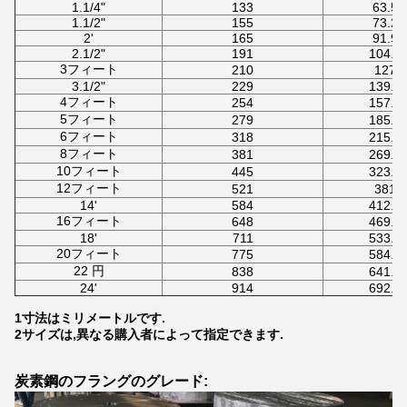
1.1/4"
133
63.5
1.1/2"
155
73.2
2'
165
91.9
2.1/2"
191
104.6
3フィート
210
127
3.1/2"
229
139.7
4フィート
254
157.2
5フィート
279
185.7
6フィート
318
215.9
8フィート
381
269.7
10フィート
445
323.9
12フィート
521
381
14'
584
412.8
16フィート
648
469.9
18'
711
533.4
20フィート
775
584.2
22 円
838
641.4
24'
914
692.2
1寸法はミリメートルです.
2サイズは,異なる購入者によって指定できます.
炭素鋼のフラングのグレード: