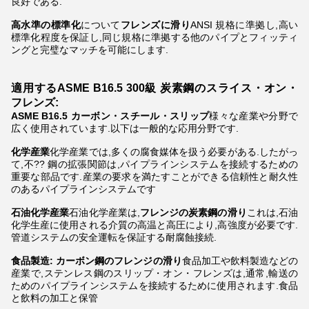
良好である.
高水準の標準化
について
フレンズに滑り
ANSI 規格に準拠し,高い
標準化程度を保証し,同じ規格に準拠する他のパイプとフィッティ
ングと完璧なマッチを可能にします.
適用する
ASME B16.5 300級 炭素鋼のスライス・オン・
フレンズ
:
ASME B16.5 カーボン・スチール・スリップ
様々な産業や分野で
広く使用されています.以下は一般的な応用分野です.
化学産業
化学産業では,多くの腐食媒体を扱う必要がある.したがっ
て,不?? 鋼の拡張関節は,パイプラインシステムを接続するための
重要な部品です.産業の要求を満たすことができる信頼性と耐久性
のあるパイプラインシステムです
石油化学産業
石油化学産業は,
フレンジの炭素鋼の滑り
これは,石油
化学生産に使用される介質の高温と高圧により,高強度が必要です.
管道システムの安全運転を保証する耐腐蝕接続.
食品製造:
カーボン鋼のフレンジの滑り
食品加工や飲料製造などの
産業で,ステンレス鋼のスリップ・オン・フレンズは,通常,輸送の
ためのパイプラインシステムを接続するために使用されます.食品
と飲料の加工と保管