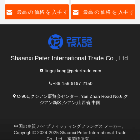
面と平面
ANSI B16.5 150級
す
最高 の 価格 を 入手 す
最高 の 価格 を 入手 す
る
る
Shaanxi Peter International Trade Co., Ltd.
lingqi.kong@petertrade.com
+86-156-9197-2150
C-901,クジアン展覧会センター, Yan Zhan Road No.6,ク
ジアン新区,シアン,山西省,中国
中国の良質 パイプフィッティングフラングス メーカー。
Copyright© 2024-2025 Shaanxi Peter International Trade
Co., Ltd. . 複製権所有。