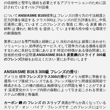
の信頼性と堅牢な接続を必要とするアプリケーションのために設
計されていますバルブや設備
について
ANSI/ASME B165
標準は,フレンズの滑り方の寸法精度と
圧力評価を保証する.クラス300は,フレンズの圧力評価を示し,中気
圧適用に適しています.このフレンズ の 製造 に 用いる 炭素 鋼 の
材料 は 優れた 耐久性 を 提供 し て い ます耐久性や様々な環境で
の耐腐蝕性
業界における専門知識と経験により,当社の会社は,顧客に合わせた
ソリューション,効率的なサービス,そして競争力のある価格を提供
するために良好な立場にあります.特定の特徴がある場合関連した
技術的仕様や証明書
ANSI/ASME B16.5 炭素鋼のスライド
300級
のフレンズ
詳細をお伝えください 更にお手伝いします
ANSI/ASME B16.5 300級 フレンズの滑り:
アメリカ 標準
フレンズクラス300の滑り
アメリカ標準に準拠する
通用パイプ接続フレンズである.フレンズ端が2つ,間接拡張関節で
構成される.この種の接続は,軸膨張などの問題を補うことができま
す.温度変化やスリーブ内部の振動によって引き起こされる管道シ
ステムの横移と角偏差.
カーボン 鋼 の フレンズ の スリップ
表面が平らか高くなっている
スリップ・オン・パイプ・フレンズです.このフレンズにはリン