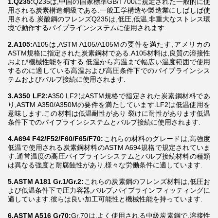
1.Q235:
Q235は,中国の国家標準GB/T700に規定された一般的に使
用される炭素構造鋼級である.一般工学構造や製造業にしばしば使
用される.炭酸鋼のフレンズQ235は,低圧,低温,非重大なストレス環
境で動作するパイプラインシステムに使用されます.
2.A105:
A105は,ASTM A105/A105Mの要件を満たす,アメリカの
ASTM規格に指定された炭素鋼材である.A105材料は,良質の溶接性
および機械性能を有する.低温から高温まで幅広い温度範囲で使用
するのに適している高温および高圧条件下でのパイプラインシス
テムおよびバルブ接続に使用されます.
3.A350 LF2:
A350 LF2はASTM規格で指定された炭素鋼材料であ
り,ASTM A350/A350Mの要件を満たしています.LF2は低温使用を
意味します.この材料は低温耐性があり 裂けに耐性があります低温
条件下でのパイプラインシステムとバルブ接続に使用されます.
4.A694 F42/F52/F60/F65/F70:
これらの材料のグレードは,高強度
低温で使用される炭素鋼材料のASTM A694規格で規定されていま
す.通常温度の高圧パイプラインシステムとバルブ接続材料の種類
は異なる強度と耐腐蝕性があり,様々な労働条件に適しています.
5.ASTM A181 Gr.1/Gr.2:
これらの炭素鋼のフレンズ材料は,低圧お
よび低温条件下で圧力容器,バルブ,パイプラインフィッティングに
適しています.彼らは良い加工可能性と機械性能を持っています.
6.ASTM A516 Gr70:
Gr.70は,よく使用される中級炭素鋼で,溶接性