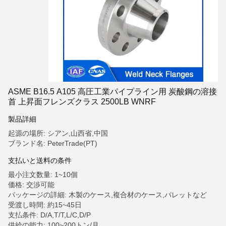
ASME B16.5 A105 高圧工業パイプライン用 炭酸鋼の溶接
首 上昇面フレンズクラス 2500LB WNRF
製品詳細
起源の場所: シアン,山西省,中国
ブランド名: PeterTrade(PT)
支払いと送料の条件
最小注文数量: 1~10個
価格: 交渉可能
パッケージの詳細: 木製のケース,複合材のケース,パレットなど
受渡し時間: 約15~45日
支払条件: D/A,T/T,L/C,D/P
供給の能力: 100~200トン/月