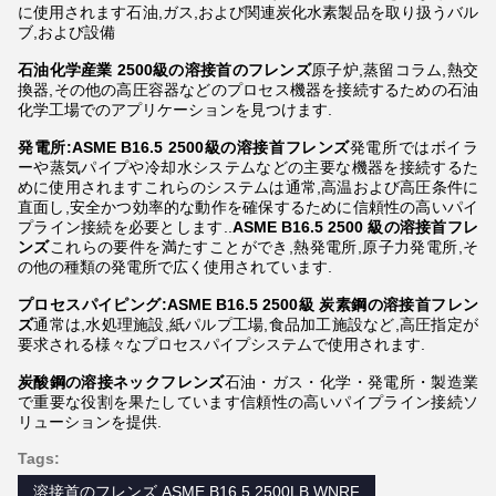
に使用されます石油,ガス,および関連炭化水素製品を取り扱うバル
ブ,および設備
石油化学産業
2500級の溶接首のフレンズ
原子炉,蒸留コラム,熱交
換器,その他の高圧容器などのプロセス機器を接続するための石油
化学工場でのアプリケーションを見つけます.
発電所:ASME B16.5 2500級の溶接首フレンズ
発電所ではボイラ
ーや蒸気パイプや冷却水システムなどの主要な機器を接続するた
めに使用されますこれらのシステムは通常,高温および高圧条件に
直面し,安全かつ効率的な動作を確保するために信頼性の高いパイ
プライン接続を必要とします..
ASME B16.5 2500 級の溶接首フレ
ンズ
これらの要件を満たすことができ,熱発電所,原子力発電所,そ
の他の種類の発電所で広く使用されています.
プロセスパイピング:ASME B16.5 2500級 炭素鋼の溶接首フレン
ズ
通常は,水処理施設,紙パルプ工場,食品加工施設など,高圧指定が
要求される様々なプロセスパイプシステムで使用されます.
炭酸鋼の溶接ネックフレンズ
石油・ガス・化学・発電所・製造業
で重要な役割を果たしています信頼性の高いパイプライン接続ソ
リューションを提供.
Tags:
溶接首のフレンズ ASME B16.5 2500LB WNRF