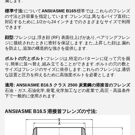
減します.
標準寸法:
について
ANSI/ASME B165
標準では,これらのフレンズ
の寸法と許容量を指定しています.フレンズは,異なるパイプ直径に
対応するために,1/2から24インチまでのさまざまなサイズで利用
できます.
顔型:
フレンジは,浮き顔 (RF) 表面仕上げがあり,ペアリングフレン
ジに接続されたときに密封を保証します.また,上昇した顔は,漏れ
を防止し,追加の構造的な強さを提供します.
ボルトの穴とボルト:
フレンジは,特定のパターンに従って穴を掘
り,簡単に並べ替え,組み立てることができます.ボルトの穴の数と
サイズはフレンジのサイズに依存します.これらのフレンジは,適切
な設置と圧力を抑えるために高強度ボルトを必要とします.
適用: ANSI/ASME B16.5 クラス 2500 炭素鋼の溶接首のフレンズ
石油・ガス,石油化学,発電,化学加工などの産業で,高圧・高温条件
下で一般的に使用されます.
ANSI/ASME B16.5 溶接首フレンズの寸法: