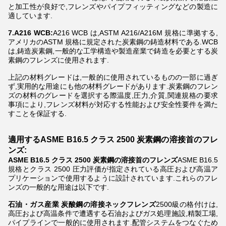
と加工性が良好で,フレンズやパイプフィッティングなどの製造に
適しています.
7.A216 WCB:
A216 WCB は,ASTM A216/A216M 規格に準拠する,
アメリカのASTM 規格に規定された炭素鋼の鋳造材料である.WCB
は,鋳造炭素鋼,一般的な工学構造や製造産業で鋳造を必要とする炭
素鋼のフレンズに使用されます.
上記の材料グレードは,一般的に使用されているものの一部に過ぎ
ず,実用的な用途にも他の材料グレードがあります.炭素鋼のフレン
ズの材料のグレードを選択する際温度,圧力,介質,関連規格の要求
事項により,フレンズ材料が対応する性能および安全性要件を満た
すことを保証する.
適用する
ASME B16.5 クラス 2500 炭素鋼の溶接首のフレ
ンズ
:
ASME B16.5 クラス 2500 炭素鋼の溶接首のフレンズ
ASME B16.5
規格とクラス 2500 圧力評価が指定されている高圧および高温ア
プリケーションで使用するように設計されています.これらのフレ
ンズの一般的な用途は以下です.
石油・ガス産業
炭酸鋼の溶接ネックフレンズ
2500級の格付けは,
高圧および高温条件で遭遇する石油およびガス処理施設,精製工場,
パイプラインで一般的に使用されます.配管システムをつなぐため