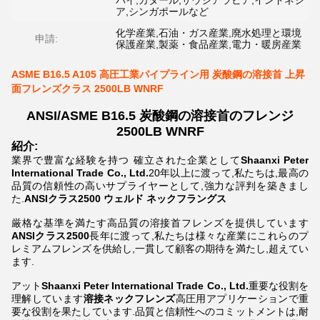
バイ,カタール,サウジアラビア,インドネシ
ア,シンガポールなど
化学産業,石油・ガス産業,廃水処理と環境
申請:
保護産業,製薬・食品産業,電力・暖房産業
ASME B16.5 A105 高圧工業パイプライン用 炭酸鋼の溶接首 上昇
面フレンズクラス 2500LB WNRF
ANSI/ASME B16.5 炭酸鋼の溶接首のフレンジ
2500LB WNRF
紹介:
業界で豊富な経験を持つ 確立された企業として
Shaanxi Peter
International Trade Co., Ltd.
20年以上に渡って,私たちは,最高の
品質の信頼性の高いサプライヤーとして,強力な評判を築きまし
た.
ANSIクラス2500 ウェルド ネックフラングス
厳格な基準を満たす高品質の溶接首フレンズを提供しています
ANSIクラス2500
長年に渡って,私たちは様々な産業にこれらのプ
レミアムフレンズを供給し,一貫して顧客の期待を満たし,超えてい
ます.
アット
Shaanxi Peter International Trade Co., Ltd.
重要な役割を
理解しています
溶接ネックフレンズ
高圧用アプリケーションで重
要な役割を果たしています.品質と信頼性へのコミットメントは,耐