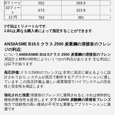
8フィート
552
269.9
30
10フィー
673
323.8
37
ト
12 円
762
381
44
1寸法はミリメートルです.
2.B1は,異なる購入者によって指定することができます.
ANSI/ASME B16.5 クラス 2500 炭素鋼の溶接首のフレン
ジの利点:
について
ANSI/ASME B16.5クラス 2500 炭素鋼の溶接首のフレン
ズ
設計と材料の特性によりいくつかの利点があります.主な利点に
は以下があります.
高圧評価:
クラス2500のフレンズは,非常に高圧に耐えるように設
計されており,システムが高圧で動作するアプリケーションに適し
ています.この高圧評価は,厳しい産業環境でパイプシステムの完全
性と安全性を保証します.
強化された強度:
溶接首のフレンズに適用されると,それは例外的な
構造的整合性を提供します.
クラス2500 炭酸鋼の溶接首フレンズ
強力で信頼性の高い接続が不可欠な重要なアプリケーションに最
適です