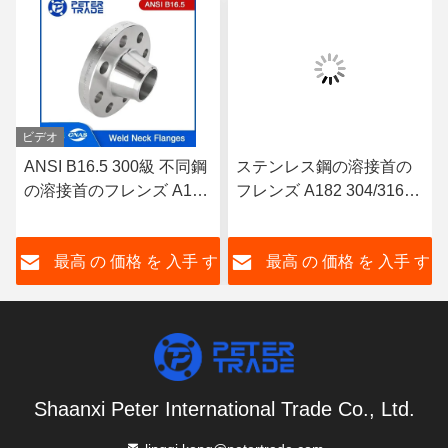
ビデオ
ANSI B16.5 300級 不同鋼
ステンレス鋼の溶接首の
の溶接首のフレンズ A182
フレンズ A182 304/316L
304/316L WNRF 上がった
WNRF 上がった面と平面
面と平面
ANSI B16.5 150級
す
最高 の 価格 を 入手 す
最高 の 価格 を 入手 す
る
る
Shaanxi Peter International Trade Co., Ltd.