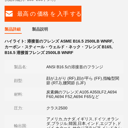
最高 の 価格 を 入手 する
製品詳細
製品説明
ハイライト:
溶接首のフレンズ ASME B16.5 2500LB WNRF
,
カーボン・スティール・ウェルド・ネック・フレンズ B165
,
B16.5 溶接首フレンズ 2500LB WNRF
製品名:
ANSI B16.5の溶接首のフランジ
顔が上がり (RF),顔が平ら (FF),指輪型関
顔型:
節 (RTJ),腰関節 (LJF)
炭素鋼のフレンズ:A105 A350LF2,A694
材料:
F60,A694 F52,A694 F65など
圧力:
クラス2500
アメリカ,カナダ,イギリス,ドイツ,オラン
ダ,ブラジル,韓国,日本,インド,エジプト,ド
輸出国: