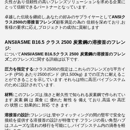
久性があり信頼性の高いフレンズソリューションを求める企業に
とって信頼できるパートナーとなっています.
卓越した伝統を継続し,あなたの好みのサプライヤーとして
ANSIク
ラス2500の溶接首フレンズ
顧客満足の為の 信頼を深めており,お
客様の要求に応え,プロジェクトの成功に貢献します
ANSI/ASME B16.5 クラス 2500 炭素鋼の溶接首のフレン
ジ:
について
ANSI/ASME B16.5クラス 2500 炭素鋼の溶接首のフレン
ズ
このフレンズに関する詳細は以下です.
圧力を指定する:
クラス2500の指定は,これらのフレンズが1平方イ
ンチ (PSI) あたり2500ポンド (約1,500kg) までの圧力に耐えるこ
とができることを示しています.それらは特に高圧パイプシステム
のために設計されています.
材料:
このフレンズは,強さと耐久性で知られる炭素鋼で作られてい
ます.炭素 鋼 は 腐食 に 優れた 耐性 を 備え ており,高温 や 高圧
の 状態 に 効果的に 対応 でき ます.
溶接首の設計:
フレンジは,管やフィッティングの間の堅牢で安全な
接続を提供する溶接首の設計が特徴です.フランジの長い角型ハブ
は,スムーズな流れの移行を可能にし,パイプシステム内の渦巻を軽