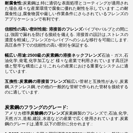
耐腐食性:
炭素鋼は,特に適切な表面処理とコーティングが適用され
た場合,様々な産業環境で腐食に優れた耐性を示しています.この耐
腐食性は,腐食物質や厳しい作業条件にさらされているフレンズの
アプリケーションで有利です.
信頼性の高い密封性能: 溶接首のフレンズ
パイプやバルブとの間に
は,強固で漏れを防げる接続を備える. 溶接首の設計は,ストレスの
濃度を軽減し,フレンズからパイプへのシムな移行を可能にします.
高圧条件下での信頼性の高い密封を保証する.
幅広い用途:2500級の炭素鋼の溶接ネックフレンズ
石油・ガス,石
油化学,発電,化学加工など 様々な産業で利用されています高圧評
価と堅牢な構造により,これらの産業における重要なシステムに適
しています.
互換性:炭素鋼の溶接首フレンズ
幅広い管材と互換性があり,炭素
鋼,ステンレス鋼,その他の一般的な管材で作られた管材を接続する
のに適しています.
炭素鋼のフラングのグレード:
アメリカ標準
炭酸鋼のフレンズ
炭素鋼製のフレンズで,石油,化学,
天然ガス,造船,建設,水道などの産業で広く使用されています.炭素
鋼のグレードは,通常,以下の部分に分かれます.: