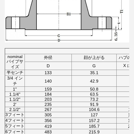
nominal
外径
顔が上がる
ハブの
パイプサ
X に
D
G
イズ
半センチ
133
35.1
42
3/4 イン
140
42.9
50
チ
1"
159
50.8
57
1.1/4"
184
63.5
73
1.1/2"
203
73.2
79
2'
235
91.9
95
2.1/2"
267
104.6
11
3フィート
305
127
13
4フィート
356
157.2
16
5フィート
419
185.7
20
6フィート
483
215.9
2