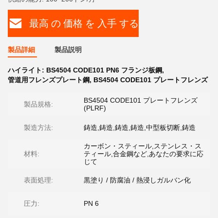
最高 の 価格 を 入手 する
製品詳細
製品説明
ハイライト:
BS4504 CODE101 PN6 フランジ板鋼
,
管道用フレンズプレート鋼
,
BS4504 CODE101 プレートフレンズ
BS4504 CODE101 プレートフレンズ
製品規格:
(PLRF)
製造方法:
鋳造,鋳造,鋳造,鋳造,中型板切断,鋳造
カーボン・スティール,ステンレス・ス
材料:
ティール,合金鋼など,あなたの要求に応
じて
表面処理:
黒塗り / 防腐油 / 熱浸しガルバン化
圧力:
PN 6