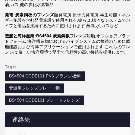
油,ガス,他の炭化水素製品.
発電:炭素鋼板のフレンズ
熱発電所,原子力発電所,再生可能エネル
ギー施設を含む発電施設で使用される.彼らは,様々なシステムでパ
イプと部品を接続するために使用されます.蒸気,水,ガスなど
造船と海洋産業:BS4504 炭素鋼板フレンズ
船舶,オフショアプラッ
トフォーム,海洋構造物におけるパイプシステムの接続のために船
舶建設および海洋アプリケーションで使用されます.これらのフレ
ンジは,厳しい海洋環境で堅牢で信頼性の高い接続を提供します.
Tags:
BS4504 CODE101 PN6 フランジ板鋼
管道用フレンズプレート鋼
BS4504 CODE101 プレートフレンズ
連絡先