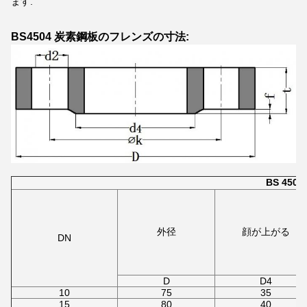
ます.
BS4504 炭素鋼板のフレンズの寸法:
BS 450
外径
顔が上がる
DN
D
D4
10
75
35
15
80
40