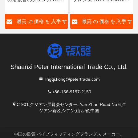
304/316L WNRF 上がった
WNRF 上がった面と平面
面と平面
ANSI B16.5 150級
す
最高 の 価格 を 入手 す
最高 の 価格 を 入手 す
る
る
Shaanxi Peter International Trade Co., Ltd.
lingqi.kong@petertrade.com
+86-156-9197-2150
C-901,クジアン展覧会センター, Yan Zhan Road No.6,ク
ジアン新区,シアン,山西省,中国
中国の良質 パイプフィッティングフラングス メーカー。