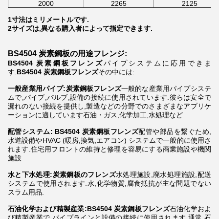
2000
2265
2125
1寸法はミリメートルです.
2サイズは,異なる購入者によって指定できます.
BS4504 炭素鋼板の用途
フレンジ
:
BS4504 炭素鋼板フレンズ
パイプシステムに応用できま
す.
BS4504 炭素鋼板フレンズ
その中には:
一般産業用パイプ:炭素鋼板フレンズ
一般的な産業用パイプシステ
ムで,パイプ,バルブ,設備の接続に使用されています.彼らは安全で
漏れのない接続を提供し,製造などの分野でのさまざまなアプリケ
ーションに適しています石油・ガス,化学加工,水処理など
配管システム: BS4504 炭素鋼板フレンズ
配管や部品を繋ぐため,
水道設備やHVAC (暖房,換気,エアコン) システムで一般的に使用さ
れます.住宅用フロントの維持と修理を容易にする商業施設や機関
施設
水と下水処理:炭素鋼板のフレンズ
水処理施設,廃水処理施設,配送
システムで使用されます.水,化学物質,腐食抵抗が主な問題でない
スラム用品.
石油化学および精製産業:BS4504 炭素鋼板フレンズ
石油化学およ
び精製産業で,パイプラインと設備の接続に使用されます.通常,石