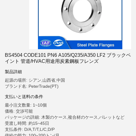
BS4504 CODE101 PN6 A105/Q235/A350 LF2 ブラックペ
イント 管道/HVAC用途用炭素鋼板フレンズ
製品詳細
起源の場所: シアン,山西省,中国
ブランド名: PeterTrade(PT)
支払いと送料の条件
最小注文数量: 1~10個
価格: 交渉可能
パッケージの詳細: 木製のケース,複合材のケース,パレットなど
受渡し時間: 約15~45日
支払条件: D/A,T/T,L/C,D/P
供給の能力: 100~200トン/月