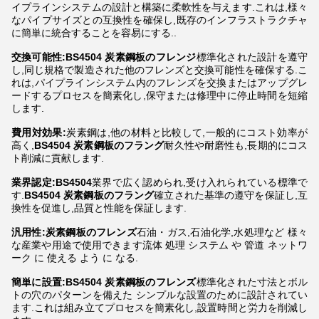
イプラインシステムの設計と構築に柔軟性を与えます.これは,様々
なパイプサイズとの互換性を確保し,既存のインフラストラクチャ
に簡単に統合することを容易にする..
交換可能性:BS4504 炭素鋼板のフレンジ
標準化された設計を遵守
し,同じ規格で製造された他のフレンズと交換可能性を確保する.こ
れは,パイプラインシステム内のフレンズを交換またはアップグレ
ードするプロセスを簡素化し,保守または修理中に停止時間を短縮
します.
費用対効果:
炭素鋼は,他の材料と比較して,一般的にコスト効率が
高く,
BS4504 炭素鋼板のフラング
耐久性や耐磨性も,長期的にコス
ト削減に貢献します.
業界認定:BS4504
業界で広く認められ,受け入れられている標準で
す.
BS4504 炭素鋼板のフラング
確立された基準の遵守を保証し,互
換性を促進し,品質と性能を保証します.
汎用性:炭素鋼板のフレンズ
石油・ガス,石油化学,水処理など 様々
な産業や用途で使用できます流体 処理 システム や 管道 ネットワ
ーク に 使える よう に なる.
簡単に設置:BS4504 炭素鋼板のフレンズ
標準化された寸法とボル
トの穴のパターンを備えた シンプルな設置のために設計されてい
ます.これは組み立てプロセスを簡素化し,設置時間と労力を削減し