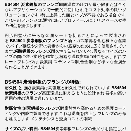
BS4504 炭素鋼板のフレンズ
周囲温度の圧力が最小限または全く
ないアプリケーションで一般的に使用されるコスト効率の良いソ
リューションです.特に,上昇した面とハブが不要である場合です.
これらのフレンジは,通常は細いプロフィールにより,スペース効率
の利点を提供します..
円形円盤状に平らな金属シートを切ることによって製造され
る.
BS4504 炭素鋼板のフレンズ
石油・ガス業界を含む様々な産業
で,パイプ接続や外部の要素からの遮蔽のために広く使用されてい
ます.
炭酸鋼板のフレンズ
耐久性で知られていて,異なるサイズのパ
イプの間に強い接続を確立し,極端な温度変動に耐性を示します.プ
レートフレンジは,炭素鋼,ステンレス鋼,合金鋼など様々な金属か
ら作ることができます.
BS4504 炭素鋼板のフラングの特徴:
耐久性 と 強さ
炭素鋼は高強度と耐久性で知られています.
BS4504
炭素鋼板のフラング
高圧環境に耐えるように設計され,要求の高い
運用条件の適用に適しています.
耐腐食性:炭素鋼板のフレンズ
耐腐蝕性を高めるための保護コーテ
ィングや内膜で製造できます.これは退廃を防止し,フレンズの寿命
を延長します.メンテナンスと交換コストの削減.
サイズの広い範囲: BS4504
炭素鋼板フレンズの全尺寸を指定し,パ