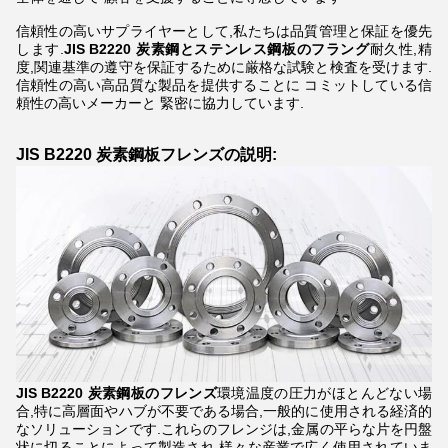
信頼性の高いサプライヤーとして,私たちは品質管理と保証を優先
します.
JIS B2220 炭素鋼とステンレス鋼板のフラング
耐久性,精
度,関連基準の遵守を保証するために厳格な試験と検査を受けます.
信頼性の高い高品質な製品を提供することに コミットしている信
頼性の高いメーカーと 緊密に協力しています.
JIS B2220 炭素鋼板フレンズの説明:
JIS B2220 炭素鋼板のフレンズ
環境温度の圧力がほとんどない場
合,特に高層面やハブが不要である場合,一般的に使用される経済的
なソリューションです.これらのフレンジは,金属の平らな片を円盤
状に切ることによって製造され,様々な産業で広く使用されていま