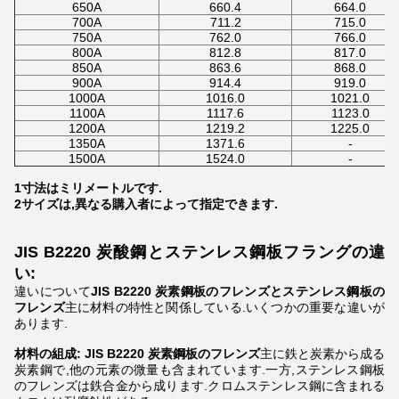
650A
660.4
664.0
700A
711.2
715.0
750A
762.0
766.0
800A
812.8
817.0
850A
863.6
868.0
900A
914.4
919.0
1000A
1016.0
1021.0
1100A
1117.6
1123.0
1200A
1219.2
1225.0
1350A
1371.6
-
1500A
1524.0
-
1寸法はミリメートルです.
2サイズは,異なる購入者によって指定できます.
JIS B2220 炭酸鋼とステンレス鋼板フラングの違
い:
違いについて
JIS B2220 炭素鋼板のフレンズとステンレス鋼板の
フレンズ
主に材料の特性と関係している.いくつかの重要な違いが
あります.
材料の組成:
JIS B2220 炭素鋼板のフレンズ
主に鉄と炭素から成る
炭素鋼で,他の元素の微量も含まれています.一方,ステンレス鋼板
のフレンズは鉄合金から成ります.クロムステンレス鋼に含まれる