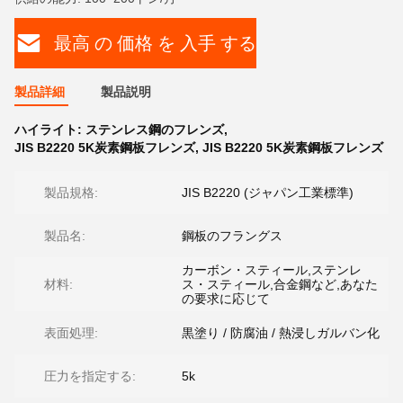
最高 の 価格 を 入手 する
製品詳細
製品説明
ハイライト:
ステンレス鋼のフレンズ
,
JIS B2220 5K炭素鋼板フレンズ
,
JIS B2220 5K炭素鋼板フレンズ
製品規格:
JIS B2220 (ジャパン工業標準)
製品名:
鋼板のフラングス
カーボン・スティール,ステンレ
材料:
ス・スティール,合金鋼など,あなた
の要求に応じて
表面処理:
黒塗り / 防腐油 / 熱浸しガルバン化
圧力を指定する:
5k