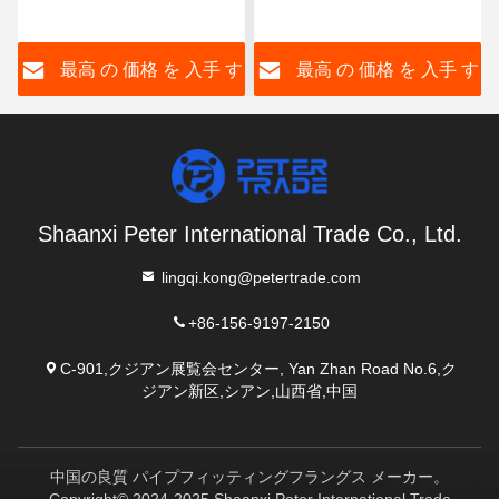
304/316L WNRF 上がった
WNRF 上がった面と平面
面と平面
ANSI B16.5 150級
す
最高 の 価格 を 入手 す
最高 の 価格 を 入手 す
る
る
Shaanxi Peter International Trade Co., Ltd.
lingqi.kong@petertrade.com
+86-156-9197-2150
C-901,クジアン展覧会センター, Yan Zhan Road No.6,ク
ジアン新区,シアン,山西省,中国
中国の良質 パイプフィッティングフラングス メーカー。
Copyright© 2024-2025 Shaanxi Peter International Trade