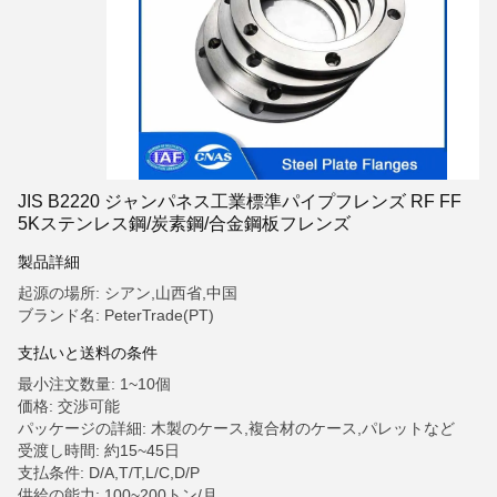
JIS B2220 ジャンパネス工業標準パイプフレンズ RF FF
5Kステンレス鋼/炭素鋼/合金鋼板フレンズ
製品詳細
起源の場所: シアン,山西省,中国
ブランド名: PeterTrade(PT)
支払いと送料の条件
最小注文数量: 1~10個
価格: 交渉可能
パッケージの詳細: 木製のケース,複合材のケース,パレットなど
受渡し時間: 約15~45日
支払条件: D/A,T/T,L/C,D/P
供給の能力: 100~200トン/月