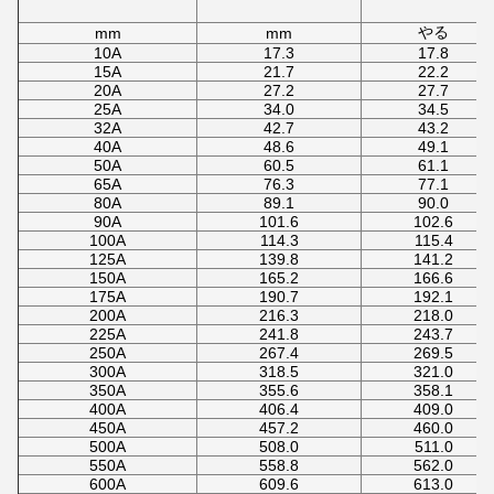
やる
mm
mm
10A
17.3
17.8
15A
21.7
22.2
20A
27.2
27.7
25A
34.0
34.5
32A
42.7
43.2
40A
48.6
49.1
50A
60.5
61.1
65A
76.3
77.1
80A
89.1
90.0
90A
101.6
102.6
100A
114.3
115.4
125A
139.8
141.2
150A
165.2
166.6
175A
190.7
192.1
200A
216.3
218.0
225A
241.8
243.7
250A
267.4
269.5
300A
318.5
321.0
350A
355.6
358.1
400A
406.4
409.0
450A
457.2
460.0
500A
508.0
511.0
550A
558.8
562.0
600A
609.6
613.0