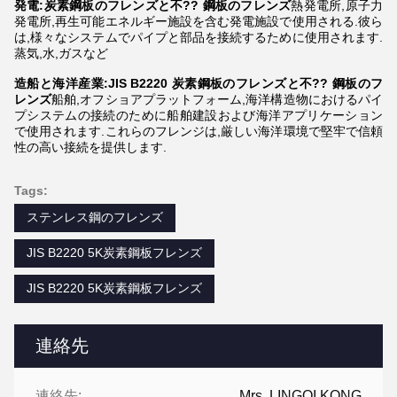
発電:炭素鋼板のフレンズと不?? 鋼板のフレンズ
熱発電所,原子力
発電所,再生可能エネルギー施設を含む発電施設で使用される.彼ら
は,様々なシステムでパイプと部品を接続するために使用されます.
蒸気,水,ガスなど
造船と海洋産業:JIS B2220 炭素鋼板のフレンズと不?? 鋼板のフ
レンズ
船舶,オフショアプラットフォーム,海洋構造物におけるパイ
プシステムの接続のために船舶建設および海洋アプリケーション
で使用されます.これらのフレンジは,厳しい海洋環境で堅牢で信頼
性の高い接続を提供します.
Tags:
ステンレス鋼のフレンズ
JIS B2220 5K炭素鋼板フレンズ
JIS B2220 5K炭素鋼板フレンズ
連絡先
連絡先:
Mrs. LINGQI KONG