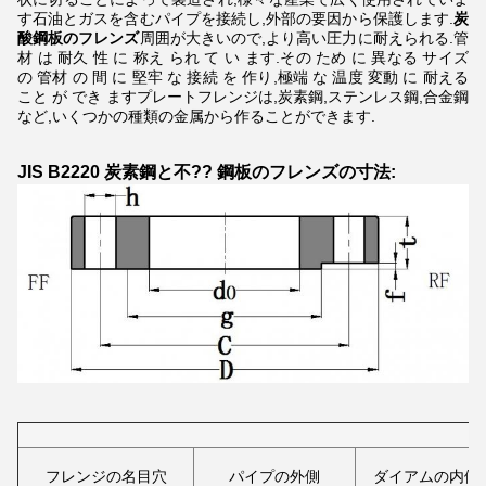
す石油とガスを含むパイプを接続し,外部の要因から保護します.
炭
酸鋼板のフレンズ
周囲が大きいので,より高い圧力に耐えられる.管
材 は 耐久 性 に 称え られ て い ます.その ため に 異なる サイズ
の 管材 の 間 に 堅牢 な 接続 を 作り,極端 な 温度 変動 に 耐える
こと が でき ますプレートフレンジは,炭素鋼,ステンレス鋼,合金鋼
など,いくつかの種類の金属から作ることができます.
JIS B2220 炭素鋼と不?? 鋼板のフレンズの寸法:
フレンジの名目穴
パイプの外側
ダイアムの内側