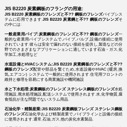
JIS B2220 炭素鋼板のフラングの用途
:
JIS B2220 炭素鋼板のフレンズと不?? 鋼板のフレンズ
パイプシス
テムに応用できます.
JIS B2220 炭素鋼と不?? 鋼板のフレンズ
そ
の中には:
一般産業用パイプ:炭素鋼板のフレンズと不?? 鋼板のフレンズ
一
般的な産業用パイプシステムで,パイプ,バルブ,設備の接続に使用
されています.彼らは安全で漏れのない接続を提供し,製造などの分
野でのさまざまなアプリケーションに適しています石油・ガス,化
学加工,水処理など
水道設備とHVACシステム:JIS B2220 炭素鋼板のフレンズと不??
鋼板のフレンズ
配管や部品を繋ぐため,水道設備やHVAC (暖房,換
気,エアコン) システムで一般的に使用されます.住宅用フロントの
維持と修理を容易にする商業施設や機関施設
水と下水処理:炭素鋼板のフレンズ
ステンレス鋼板のフレンズ
水処
理施設,廃水処理施設,配送システムで使用されます.水,化学物質,腐
食抵抗が主な問題でないスラム用品.
石油化学・精製産業:JIS B2220 炭素鋼板フレンズ
ステンレス鋼板
のフレンズ
石油化学および精製産業で,パイプラインと設備の接続
に使用されます.通常,石油,ガス,他の炭化水素製品.