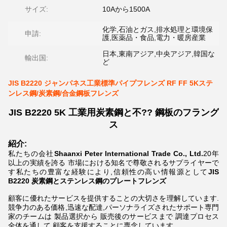
サイズ:
10Aから1500A
化学,石油とガス,排水処理と環境保
申請:
護,医薬品・食品,電力・暖房産業
日本,東南アジア,中央アジア,韓国な
輸出国:
ど
JIS B2220 ジャンパネス工業標準パイプフレンズ RF FF 5Kステ
ンレス鋼/炭素鋼/合金鋼板フレンズ
JIS B2220 5K 工業用炭素鋼と不?? 鋼板のフラング
ス
紹介:
私たちの会社
Shaanxi Peter International Trade Co., Ltd.
20年
以上の実績を誇る 市場における知名で尊敬されるサプライヤーで
す私たちの豊富な経験により,信頼性の高い情報源として
JIS
B2220
炭素鋼とステンレス鋼のプレートフレンズ
顧客に優れたサービスを提供することの大切さを理解しています.
競争力のある価格,迅速な配達,パーソナライズされたサポート専門
家のチームは 製品選択から 販売後のサービスまで 調達プロセス
全体を通して 顧客を支援することに専念しています