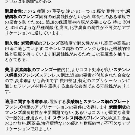
クロムは耐腐蝕性がある.
耐腐食性:
この 2 種類 の 重要な 違い の 一つ は,腐食 耐性 です.
炭
酸鋼板のフレンズ
固有の耐腐蝕性がないため,腐食性のある環境で
の腐食を防ぐために,追加の保護層や内膜が必要になる.特に 304
と 316 のような品種耐酸化,腐食,化学腐食の耐性が不可欠なアプ
リケーションに適しています.
耐久性: 炭素鋼板のフレンズ
高強度で耐久性があり,高圧や高温の
用途に適しています.ステンレス鋼板のフレンジも優れた機械的特
性と強度を持っています耐腐蝕性があるため,この強度差を補うこ
とができる.
費用:炭素鋼板のフレンズ
一般的に,よりコスト効率が良い
ステンレ
ス鋼板のフレンズ
ステンレス鋼は,追加の要素が付加された合金な
ので,炭素鋼よりも高価です.費用差は,特定のアプリケーションに
適したフレンズ材料を選択する重要な要因である可能性がありま
す..
適用に関する考慮事項:
選択する
炭酸鋼とステンレス鋼のプレート
フレンズ
特定のアプリケーションの要件に依存します.
炭酸鋼板の
フレンズ
腐食耐性が主要問題でない,あるいはコストが重要な産業
で一般的に使用されます.
ステンレス鋼板のフレンズ
化学加工,食品
および飲料,医薬品,海洋環境などの優れた耐腐蝕性が不可欠なアプ
リケーションで好ましい.