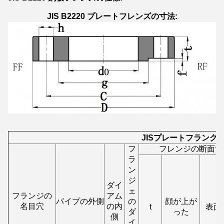
JIS B2220 プレートフレンズの寸法:
JISプレートフラング 63
フ
フレンジの断面寸
ラ
ン
ジ
ダイ
ェ
フランジの
アム
パイプの外側
の
顔が上が
名目穴
の内
t
表面
ダ
った
側
イ