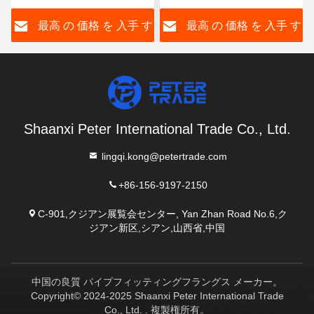
面と平面
ANSI B16.5 150級
す
最高 の 価格 を 入手 す
最高 の 価格 を 入手 す
る
る
Shaanxi Peter International Trade Co., Ltd.
lingqi.kong@petertrade.com
+86-156-9197-2150
C-901,クジアン展覧会センター, Yan Zhan Road No.6,ク
ジアン新区,シアン,山西省,中国
中国の良質 パイプフィッティングフラングス メーカー。
Copyright© 2024-2025 Shaanxi Peter International Trade
Co., Ltd. . 複製権所有。