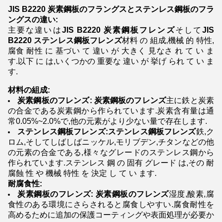
JIS B2220 炭素鋼板のフラングスとステンレス鋼板のフラ
ングスの違い:
主要な違いは
JIS B2220 炭素鋼板フレンズ
そして
JIS
B2220 ステンレス鋼板フレンズ
材料 の 組成,機械 的 特性,
腐食 耐性 に 基づい て 違い が 大きく 見なさ れ て い ま
す.以下 に は,いくつかの 重要な 違い が 挙げ られ て い ま
す.
材料の組成:
炭素鋼板のフレンズ: 炭素鋼板のフレンズ
主に鉄と炭素
の合金である炭素鋼から作られています.炭素含有量は通
常0.05%~2.0%で,他の元素がより少ない量で存在します.
ステンレス鋼板フレンズ:ステンレス鋼板フレンズ
鉄,ク
ロム,そしてしばしばニッケル,モリブデン,チタンなどの他
の元素の合金である,様々なグレードのステンレス鋼から
作られています.ステンレス 鋼 の 固有 グレード は,その 耐
腐蝕 性 や 機械 特性 を 決定 し て い ます.
耐腐食性:
炭素鋼板のフレンズ: 炭素鋼板のフレンズ
湿度,酸素,腐
食性のある環境にさらされると腐食しやすい.腐食耐性を
高めるために追加の保護コーティングや表面処理が必要か