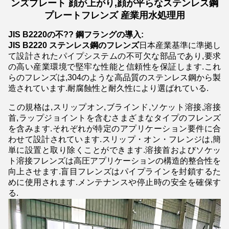
ンズプレート 顔が上がり,顔が平らなステンレス鋼
プレートフレンズ 産業用水処理用
JIS B2220の不?? 鋼フラングの導入:
JIS B2220 ステンレス鋼のフレンズ
日本産業基準に準拠し
て設計されたパイプシステムの不可欠な部品であり,要求
の高い産業環境で堅牢な性能と信頼性を保証します.これ
らのフレンズは,304のような高品質のステンレス鋼から製
造されています.耐腐蝕性と耐久性により選ばれている.
この規格は,スリップオン,ブラインド,ソケット溶接,溶接
首,ラップジョイントを含むさまざまなタイプのフレンズ
を含みます.それぞれが特定のアプリケーション要件に合
わせて設計されています.スリップ・オン・フレンジは,簡
単に設置と取り除くことができます.溶接首およびソケッ
ト溶接フレンズは高圧アプリケーションの構造的整合性を
向上させます.盲目フレンズはパイプラインを封鎖するた
めに使用されます.メンテナンスや停止時の安全を確保す
る.