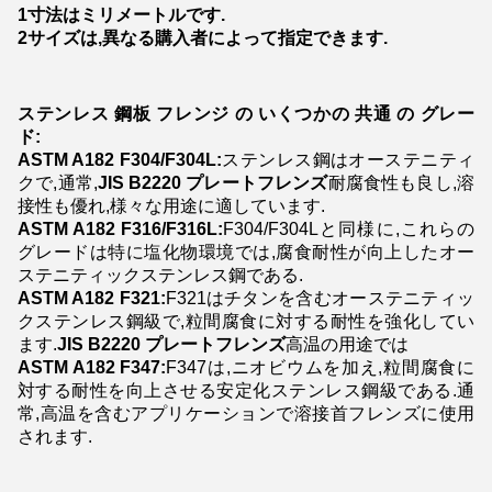
1寸法はミリメートルです.
2サイズは,異なる購入者によって指定できます.
ステンレス 鋼板 フレンジ の いくつかの 共通 の グレー
ド:
ASTM A182 F304/F304L:
ステンレス鋼はオーステニティ
クで,通常,
JIS B2220 プレートフレンズ
耐腐食性も良し,溶
接性も優れ,様々な用途に適しています.
ASTM A182 F316/F316L:
F304/F304Lと同様に,これらの
グレードは特に塩化物環境では,腐食耐性が向上したオー
ステニティックステンレス鋼である.
ASTM A182 F321:
F321はチタンを含むオーステニティッ
クステンレス鋼級で,粒間腐食に対する耐性を強化してい
ます.
JIS B2220 プレートフレンズ
高温の用途では
ASTM A182 F347:
F347は,ニオビウムを加え,粒間腐食に
対する耐性を向上させる安定化ステンレス鋼級である.通
常,高温を含むアプリケーションで溶接首フレンズに使用
されます.