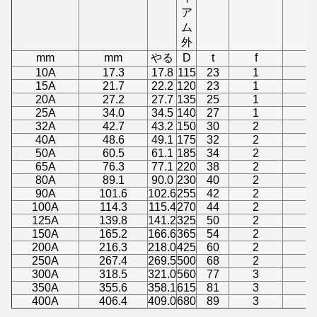
ア
ム
外
mm
mm
やる
D
t
f
10A
17.3
17.8
115
23
1
15A
21.7
22.2
120
23
1
20A
27.2
27.7
135
25
1
25A
34.0
34.5
140
27
1
32A
42.7
43.2
150
30
2
40A
48.6
49.1
175
32
2
50A
60.5
61.1
185
34
2
1
65A
76.3
77.1
220
38
2
1
80A
89.1
90.0
230
40
2
1
90A
101.6
102.6
255
42
2
1
100A
114.3
115.4
270
44
2
1
125A
139.8
141.2
325
50
2
2
150A
165.2
166.6
365
54
2
2
200A
216.3
218.0
425
60
2
2
250A
267.4
269.5
500
68
2
3
300A
318.5
321.0
560
77
3
4
350A
355.6
358.1
615
81
3
4
400A
406.4
409.0
680
89
3
5