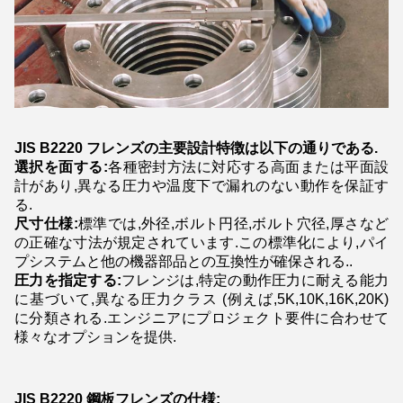
JIS B2220 フレンズの主要設計特徴は以下の通りである.
選択を面する:
各種密封方法に対応する高面または平面設
計があり,異なる圧力や温度下で漏れのない動作を保証す
る.
尺寸仕様:
標準では,外径,ボルト円径,ボルト穴径,厚さなど
の正確な寸法が規定されています.この標準化により,パイ
プシステムと他の機器部品との互換性が確保される..
圧力を指定する:
フレンジは,特定の動作圧力に耐える能力
に基づいて,異なる圧力クラス (例えば,5K,10K,16K,20K)
に分類される.エンジニアにプロジェクト要件に合わせて
様々なオプションを提供.
JIS B2220 鋼板フレンズの仕様: