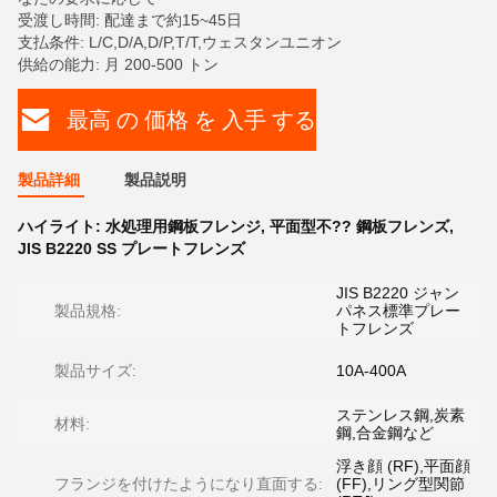
受渡し時間: 配達まで約15~45日
支払条件: L/C,D/A,D/P,T/T,ウェスタンユニオン
供給の能力: 月 200-500 トン
最高 の 価格 を 入手 する
製品詳細
製品説明
ハイライト:
水処理用鋼板フレンジ
,
平面型不?? 鋼板フレンズ
,
JIS B2220 SS プレートフレンズ
JIS B2220 ジャン
製品規格:
パネス標準プレー
トフレンズ
製品サイズ:
10A-400A
ステンレス鋼,炭素
材料:
鋼,合金鋼など
浮き顔 (RF),平面顔
フランジを付けたようになり直面する:
(FF),リング型関節