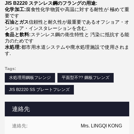
JIS B2220 ステンレス鋼のフラングの用途:
化学加工:
腐食性化学物質や高温に対する耐性が 極めて重
要です
石油とガス
信頼性と耐久性が最重要であるオフショア・オ
ンショア・インスタレーションを含む.
食品と飲料:
ステンレス鋼の衛生特性と 汚染に抵抗する能
力のためです
水処理:
都市用水道システムや廃水処理施設で使用されま
す.
Tags:
水処理用鋼板フレンジ
平面型不?? 鋼板フレンズ
JIS B2220 SS プレートフレンズ
連絡先
連絡先:
Mrs. LINGQI KONG