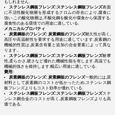
もしれません.
ステンレス鋼板フレンズ:ステンレス鋼板フレンズ
表面
に不活性酸化物層を形成するクロムの存在により,腐食に
強い.この酸化物層は,不酸化鋼を酸化や腐食から保護する.
腐食性のある環境での用途に適している.
メカニカルプロパティ
炭素鋼板のフレンズ: 炭素鋼板のフレンズ
耐久性が高く,
高圧や高温耐性を要求する用途に適しています.炭素鋼の
機械的性質は,炭素含有量と追加の合金要素によって異な
ります..
ステンレス鋼板フレンズ:ステンレス鋼板フレンズ
耐摩
性,柔らかさ,硬さなど優れた機械性能を有します.高温でも
機械的強さを維持します.幅広い用途に適している.
費用:
炭素鋼板のフレンズ: 炭素鋼板のフレンズ
一般的には,原
材料として炭素鋼のコストが低かったため,ステンレス鋼
板フレンズよりもコスト効率が優れている.
ステンレス鋼板フレンズ:ステンレス鋼板フレンズ
ステ
ンレス鋼合金のコストが高く,炭素鋼板フレンズよりも高
価である.