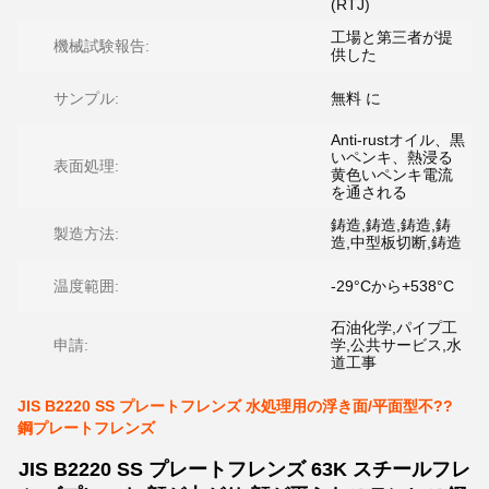
(RTJ)
工場と第三者が提
機械試験報告:
供した
サンプル:
無料 に
Anti-rustオイル、黒
いペンキ、熱浸る
表面処理:
黄色いペンキ電流
を通される
鋳造,鋳造,鋳造,鋳
製造方法:
造,中型板切断,鋳造
温度範囲:
-29°Cから+538°C
石油化学,パイプ工
申請:
学,公共サービス,水
道工事
JIS B2220 SS プレートフレンズ 水処理用の浮き面/平面型不??
鋼プレートフレンズ
JIS B2220 SS プレートフレンズ 63K スチールフレ