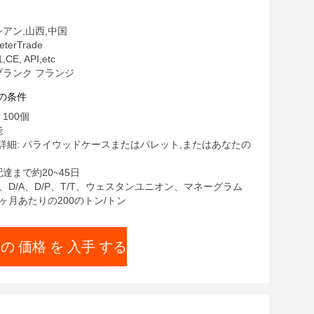
シアン,山西,中国
erTrade
CE, API,etc
ブランク フランジ
の条件
100個
能
詳細: パライウッドケースまたはパレット,またはあなたの
配達まで約20~45日
/C、D/A、D/P、T/T、ウェスタンユニオン、マネーグラム
1ヶ月あたりの200のトン/トン
 の 価格 を 入手 する