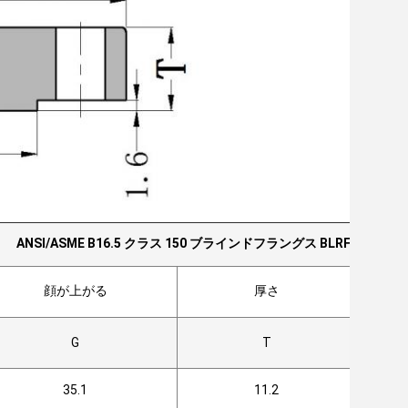
ANSI/ASME B16.5 クラス 150 ブラインドフラングス BLRF
顔が上がる
厚さ
ボ
G
T
35.1
11.2