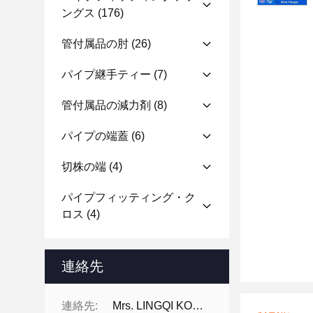
ングス
(176)
管付属品の肘
(26)
パイプ継手ティー
(7)
管付属品の減力剤
(8)
パイプの端蓋
(6)
切株の端
(4)
パイプフィッティング・ク
ロス
(4)
連絡先
連絡先:
Mrs. LINGQI KONG