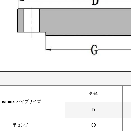
外径
nominal パイプサイズ
D
半センチ
89