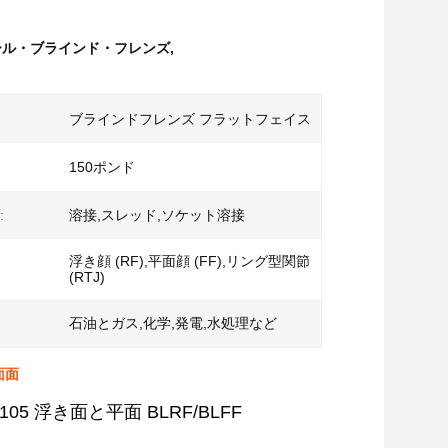
ール・ブラインド・フレンズ
,
ブラインドフレンズ フラットフェイス
150ポンド
:
溶接,スレッド,ソケット溶接
浮き顔 (RF),平面顔 (FF),リング型関節
(RTJ)
石油とガス,化学,発電,水処理など
面面
105 浮き面と平面 BLRF/BLFF