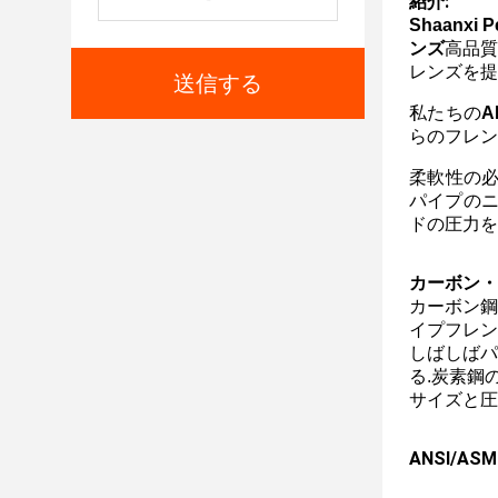
紹介:
Shaanxi Pe
ンズ
高品質
レンズを提
送信する
私たちの
A
らのフレン
柔軟性の必
パイプのニ
ドの圧力を
カーボン・
カーボン鋼
イプフレン
しばしばパ
る.炭素鋼
サイズと圧
ANSI/A