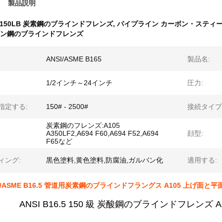
製品説明
150LB 炭素鋼のブラインドフレンズ
,
パイプライン カーボン・スティ
ーボン鋼のブラインドフレンズ
ANSI/ASME B165
製品名:
1/2インチ～24インチ
圧力:
指定する:
150# - 2500#
接続タイプ
炭素鋼のフレンズ:A105
A350LF2,A694 F60,A694 F52,A694
顔型:
F65など
ィング:
黒色塗料,黄色塗料,防腐油,ガルバン化
適用する:
NSI/ASME B16.5 管道用炭素鋼のブラインドフラングス A105 上げ面と平
ANSI B16.5 150 級 炭酸鋼のブラインドフレンズ A