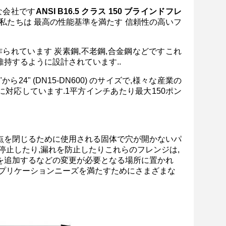
な会社です
ANSI B16.5 クラス 150 ブラインドフレ
私たちは 最高の性能基準を満たす 信頼性の高いフ
られています 炭素鋼,不老鋼,合金鋼などですこれ
持するように設計されています..
2"から24" (DN15-DN600) のサイズで,様々な産業の
に対応しています.1平方インチあたり最大150ポン
続点を閉じるために使用される固体で穴が開かないパ
停止したり,漏れを防止したりこれらのフレンジは,
グを追加するなどの変更が必要となる場所に置かれ
アプリケーションニーズを満たすためにさまざまな