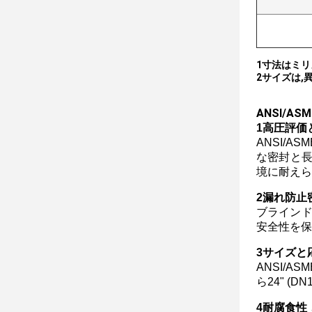
1寸法はミ
2サイズは,
ANSI/A
1高圧評価
ANSI/A
な密封と長
境に耐えら
2漏れ防止
ブラインド
安全性を保
3サイズと
ANSI/
ら24" (
4耐腐食性 