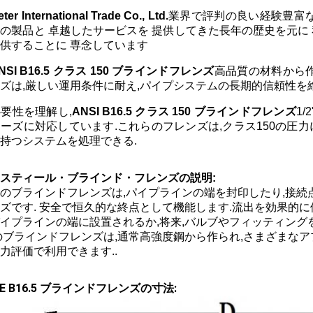
ter International Trade Co., Ltd.
業界で評判の良い経験豊富
の製品と 卓越したサービスを 提供してきた長年の歴史を元に 
供することに 専念しています
NSI B16.5 クラス 150 ブラインドフレンズ
高品質の材料から作
ズは,厳しい運用条件に耐え,パイプシステムの長期的信頼性を維
要性を理解し,
ANSI B16.5 クラス 150 ブラインドフレンズ
1/
ーズに対応しています.これらのフレンズは,クラス150の圧力
持つシステムを処理できる.
スティール・ブラインド・フレンズの説明:
のブラインドフレンズは,パイプラインの端を封印したり,接
ズです. 安全で恒久的な終点として機能します.流出を効果的に
イプラインの端に設置されるか,将来,バルブやフィッティン
のブラインドフレンズは,通常高強度鋼から作られ,さまざまな
力評価で利用できます..
SME B16.5 ブラインドフレンズの寸法: