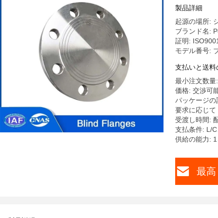
製品詳細
起源の場所: 
ブランド名: Pet
証明: ISO9001,
モデル番号: 
支払いと送料
最小注文数量: 
価格: 交渉可
パッケージの
要求に応じて
受渡し時間: 
支払条件: L
供給の能力: 
最高