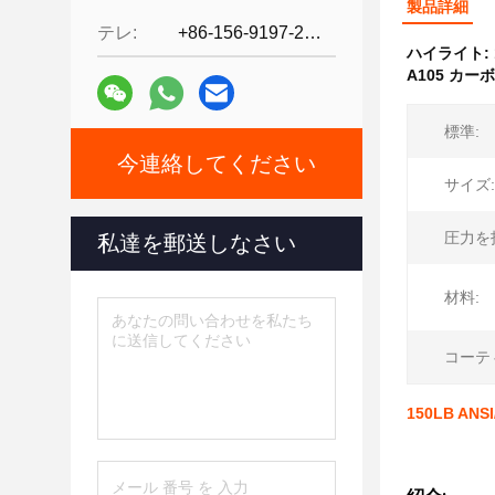
製品詳細
テレ:
+86-156-9197-2150
ハイライト:
A105 カ
標準:
今連絡してください
サイズ:
圧力を
私達を郵送しなさい
材料:
コーテ
150LB A